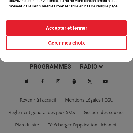
pouvez mettre à jour vos choix, ou retirer votre consentement à tout
moment via le lien "Gérer les cookies" situé en bas de chaque page.
Accepter et fermer
Gérer mes choix
ACTUS
MUSIQUES
PROGRAMMES
RADIO
Revenir à l'accueil
Mentions Légales I CGU
Règlement général des jeux SMS
Gestion des cookies
Plan du site
Télécharger l'application Urban hit