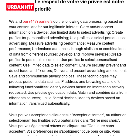
Le respect de votre vie privée est notre
priorité
We and
our (447) partners
do the following data processing based on
your consent and/or our legitimate interest: Store and/or access
information on a device; Use limited data to select advertising; Create
profiles for personalised advertising; Use profiles to select personalised
advertising; Measure advertising performance; Measure content
performance; Understand audiences through statistics or combinations
of data from different sources; Develop and improve services; Create
profiles to personalise content; Use profiles to select personalised
content; Use limited data to select content; Ensure security, prevent and
0:00
2 min 22 sec
detect fraud, and fix errors; Deliver and present advertising and content;
Save and communicate privacy choices. These technologies may
process personal data such as IP address and browsing data to offer
following functionalities: Identify devices based on information actively
requested; Use precise geolocation data; Match and combine data from
17 juin 2026 - 2 min 22 sec
other data sources; Link different devices; Identify devices based on
information transmitted automatically.
MORNING SHOW 08H43 du 17.06.2026
Vous pouvez accepter en cliquant sur "Accepter et fermer", ou affiner en
Le Morning Show
sélectionnant les finalités et/ou partenaires dans "Gérer mes choix".
Vous pouvez également refuser en cliquant sur "Continuer sans
accepter". Vos préférences ne s'appliqueront que pour ce site. Vous