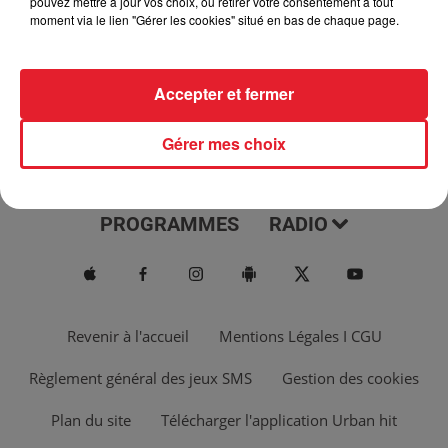
pouvez mettre à jour vos choix, ou retirer votre consentement à tout
moment via le lien "Gérer les cookies" situé en bas de chaque page.
Accepter et fermer
Gérer mes choix
ACTUS
MUSIQUES
PROGRAMMES
RADIO
Revenir à l'accueil
Mentions Légales I CGU
Règlement général des jeux SMS
Gestion des cookies
Plan du site
Télécharger l'application Urban hit