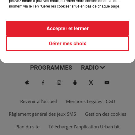
pouvez mettre à jour vos choix, ou retirer votre consentement à tout
moment via le lien "Gérer les cookies" situé en bas de chaque page.
Accepter et fermer
Gérer mes choix
ACTUS
MUSIQUES
PROGRAMMES
RADIO
Revenir à l'accueil
Mentions Légales I CGU
Règlement général des jeux SMS
Gestion des cookies
Plan du site
Télécharger l'application Urban hit