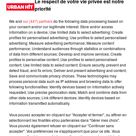
Le respect de votre vie privée est notre
priorité
We and
our (447) partners
do the following data processing based on
your consent and/or our legitimate interest: Store and/or access
information on a device; Use limited data to select advertising; Create
profiles for personalised advertising; Use profiles to select personalised
advertising; Measure advertising performance; Measure content
performance; Understand audiences through statistics or combinations
of data from different sources; Develop and improve services; Create
profiles to personalise content; Use profiles to select personalised
content; Use limited data to select content; Ensure security, prevent and
0:00
2 min 12 sec
detect fraud, and fix errors; Deliver and present advertising and content;
Save and communicate privacy choices. These technologies may
process personal data such as IP address and browsing data to offer
following functionalities: Identify devices based on information actively
requested; Use precise geolocation data; Match and combine data from
17 novembre 2025 - 2 min 12 sec
other data sources; Link different devices; Identify devices based on
information transmitted automatically.
MORNING SHOW 08H43 du 17.11.2025
Vous pouvez accepter en cliquant sur "Accepter et fermer", ou affiner en
Le Morning Show
sélectionnant les finalités et/ou partenaires dans "Gérer mes choix".
Vous pouvez également refuser en cliquant sur "Continuer sans
accepter". Vos préférences ne s'appliqueront que pour ce site. Vous