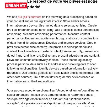
Le respect de votre vie privée est notre
priorité
We and
our (447) partners
do the following data processing based on
your consent and/or our legitimate interest: Store and/or access
information on a device; Use limited data to select advertising; Create
profiles for personalised advertising; Use profiles to select personalised
advertising; Measure advertising performance; Measure content
performance; Understand audiences through statistics or combinations
of data from different sources; Develop and improve services; Create
profiles to personalise content; Use profiles to select personalised
content; Use limited data to select content; Ensure security, prevent and
0:00
3 min 19 sec
detect fraud, and fix errors; Deliver and present advertising and content;
Save and communicate privacy choices. These technologies may
process personal data such as IP address and browsing data to offer
following functionalities: Identify devices based on information actively
requested; Use precise geolocation data; Match and combine data from
22 juin 2026 - 3 min 19 sec
other data sources; Link different devices; Identify devices based on
information transmitted automatically.
MORNING SHOW 08H43 du 22.06.2026
Vous pouvez accepter en cliquant sur "Accepter et fermer", ou affiner en
Le Morning Show
sélectionnant les finalités et/ou partenaires dans "Gérer mes choix".
Vous pouvez également refuser en cliquant sur "Continuer sans
accepter". Vos préférences ne s'appliqueront que pour ce site. Vous