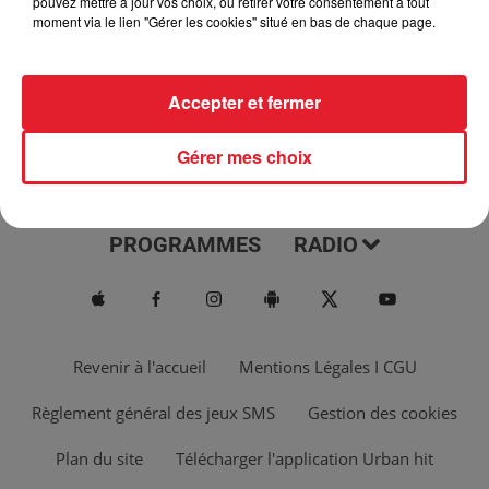
pouvez mettre à jour vos choix, ou retirer votre consentement à tout
moment via le lien "Gérer les cookies" situé en bas de chaque page.
Accepter et fermer
Gérer mes choix
ACTUS
MUSIQUES
PROGRAMMES
RADIO
Revenir à l'accueil
Mentions Légales I CGU
Règlement général des jeux SMS
Gestion des cookies
Plan du site
Télécharger l'application Urban hit