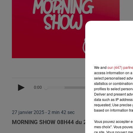
We and
our (447) partn
access information on a 
select personalised ad
statistics or combinatio
0:00
profiles to select person
Deliver and present adv
data such as IP address 
requested; Use precise g
based on information tra
27 janvier 2025 - 2 min 42 sec
Vous pouvez accepter en 
MORNING SHOW 08H44 du 27.01.2025
mes choix". Vous pouvez
ce site. Vous pouvez met