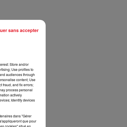
uer sans accepter
erest: Store and/or
tising; Use profiles to
tand audiences through
personalise content; Use
sec
 fraud, and fix errors;
 may process personal
mation actively
vices; Identify devices
rtenaires dans "Gérer
s'appliqueront que pour
les cookies" situé en