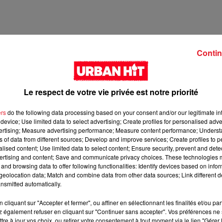
Contin
Le respect de votre vie privée est notre priorité
ers
do the following data processing based on your consent and/or our legitimate int
device; Use limited data to select advertising; Create profiles for personalised adver
vertising; Measure advertising performance; Measure content performance; Unders
ns of data from different sources; Develop and improve services; Create profiles to 
2 min 42 
alised content; Use limited data to select content; Ensure security, prevent and detect
ertising and content; Save and communicate privacy choices. These technologies
and browsing data to offer following functionalities: Identify devices based on infor
eolocation data; Match and combine data from other data sources; Link different de
nsmitted automatically.
cliquant sur "Accepter et fermer", ou affiner en sélectionnant les finalités et/ou pa
 également refuser en cliquant sur "Continuer sans accepter". Vos préférences ne 
tre à jour vos choix, ou retirer votre consentement à tout moment via le lien "Gérer 