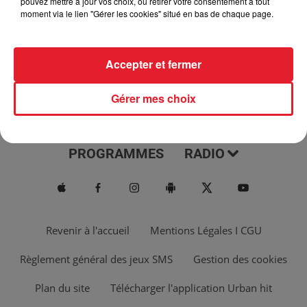
pouvez mettre à jour vos choix, ou retirer votre consentement à tout
moment via le lien "Gérer les cookies" situé en bas de chaque page.
Accepter et fermer
Gérer mes choix
ACTUS
MUSIQUES
PROGRAMMES
RADIO
Revenir à l'accueil
Mentions Légales I CGU
Règlement général des jeux SMS
Gestion des cookies
Plan du site
Télécharger l'application Urban hit