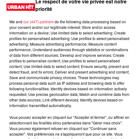
Le respect de votre vie privée est notre
priorité
We and
our (447) partners
do the following data processing based on
your consent and/or our legitimate interest: Store and/or access
information on a device; Use limited data to select advertising; Create
profiles for personalised advertising; Use profiles to select personalised
advertising; Measure advertising performance; Measure content
performance; Understand audiences through statistics or combinations
of data from different sources; Develop and improve services; Create
profiles to personalise content; Use profiles to select personalised
content; Use limited data to select content; Ensure security, prevent and
0:00
3 min 17 sec
detect fraud, and fix errors; Deliver and present advertising and content;
Save and communicate privacy choices. These technologies may
process personal data such as IP address and browsing data to offer
following functionalities: Identify devices based on information actively
requested; Use precise geolocation data; Match and combine data from
4 juin 2026 - 3 min 17 sec
other data sources; Link different devices; Identify devices based on
information transmitted automatically.
MORNING SHOW 08H45 du 04.06.2026
Vous pouvez accepter en cliquant sur "Accepter et fermer", ou affiner en
Le Morning Show
sélectionnant les finalités et/ou partenaires dans "Gérer mes choix".
Vous pouvez également refuser en cliquant sur "Continuer sans
accepter". Vos préférences ne s'appliqueront que pour ce site. Vous