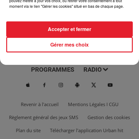
pouvez mettre à jour vos choix, ou retirer votre consentement à tout
moment via le lien "Gérer les cookies" situé en bas de chaque page.
Accepter et fermer
Gérer mes choix
ACTUS
MUSIQUES
PROGRAMMES
RADIO
Revenir à l'accueil
Mentions Légales I CGU
Règlement général des jeux SMS
Gestion des cookies
Plan du site
Télécharger l'application Urban hit