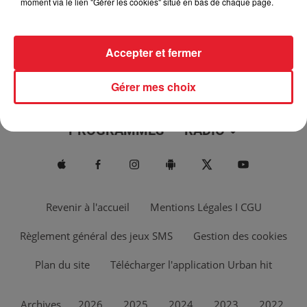
moment via le lien "Gérer les cookies" situé en bas de chaque page.
Accepter et fermer
Gérer mes choix
ACTUS
MUSIQUES
PROGRAMMES
RADIO
Revenir à l'accueil
Mentions Légales I CGU
Règlement général des jeux SMS
Gestion des cookies
Plan du site
Télécharger l'application Urban hit
Archives
2026
2025
2024
2023
2022