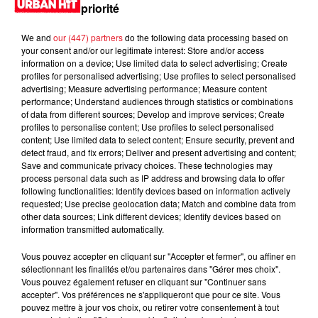
priorité
We and
our (447) partners
do the following data processing based on
your consent and/or our legitimate interest: Store and/or access
information on a device; Use limited data to select advertising; Create
profiles for personalised advertising; Use profiles to select personalised
advertising; Measure advertising performance; Measure content
performance; Understand audiences through statistics or combinations
of data from different sources; Develop and improve services; Create
profiles to personalise content; Use profiles to select personalised
content; Use limited data to select content; Ensure security, prevent and
detect fraud, and fix errors; Deliver and present advertising and content;
0:00
3 min 38 sec
Save and communicate privacy choices. These technologies may
process personal data such as IP address and browsing data to offer
following functionalities: Identify devices based on information actively
requested; Use precise geolocation data; Match and combine data from
other data sources; Link different devices; Identify devices based on
14 mai 2024 - 3 min 38 sec
information transmitted automatically.
MORNING SHOW 09H02 du 14.05.2024
Vous pouvez accepter en cliquant sur "Accepter et fermer", ou affiner en
sélectionnant les finalités et/ou partenaires dans "Gérer mes choix".
Vous pouvez également refuser en cliquant sur "Continuer sans
accepter". Vos préférences ne s'appliqueront que pour ce site. Vous
pouvez mettre à jour vos choix, ou retirer votre consentement à tout