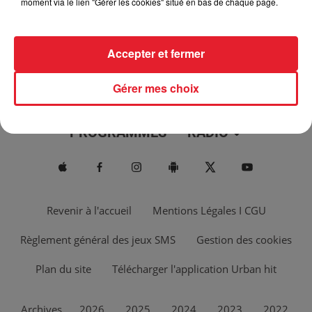
moment via le lien "Gérer les cookies" situé en bas de chaque page.
Accepter et fermer
Gérer mes choix
ACTUS
MUSIQUES
PROGRAMMES
RADIO
Revenir à l'accueil
Mentions Légales I CGU
Règlement général des jeux SMS
Gestion des cookies
Plan du site
Télécharger l'application Urban hit
Archives
2026
2025
2024
2023
2022