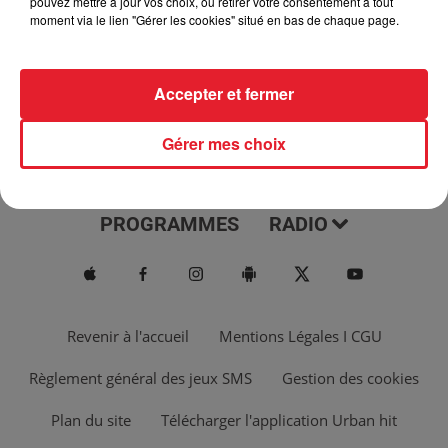
pouvez mettre à jour vos choix, ou retirer votre consentement à tout
moment via le lien "Gérer les cookies" situé en bas de chaque page.
Accepter et fermer
Gérer mes choix
ACTUS
MUSIQUES
PROGRAMMES
RADIO
Revenir à l'accueil
Mentions Légales I CGU
Règlement général des jeux SMS
Gestion des cookies
Plan du site
Télécharger l'application Urban hit