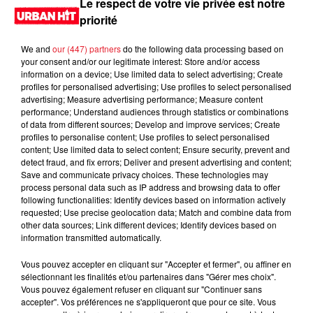
Le respect de votre vie privée est notre
priorité
We and
our (447) partners
do the following data processing based on
your consent and/or our legitimate interest: Store and/or access
information on a device; Use limited data to select advertising; Create
profiles for personalised advertising; Use profiles to select personalised
advertising; Measure advertising performance; Measure content
performance; Understand audiences through statistics or combinations
of data from different sources; Develop and improve services; Create
profiles to personalise content; Use profiles to select personalised
content; Use limited data to select content; Ensure security, prevent and
0:00
2 min 57 sec
detect fraud, and fix errors; Deliver and present advertising and content;
Save and communicate privacy choices. These technologies may
process personal data such as IP address and browsing data to offer
following functionalities: Identify devices based on information actively
requested; Use precise geolocation data; Match and combine data from
20 juin 2025 - 2 min 57 sec
other data sources; Link different devices; Identify devices based on
information transmitted automatically.
MORNING SHOW 09H03 du 20.06.2025
Vous pouvez accepter en cliquant sur "Accepter et fermer", ou affiner en
Le Morning Show
sélectionnant les finalités et/ou partenaires dans "Gérer mes choix".
Vous pouvez également refuser en cliquant sur "Continuer sans
accepter". Vos préférences ne s'appliqueront que pour ce site. Vous