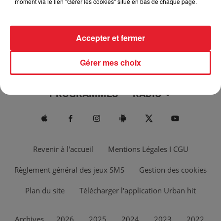
moment via le lien "Gérer les cookies" situé en bas de chaque page.
Accepter et fermer
Gérer mes choix
ACTUS
MUSIQUES
PROGRAMMES
RADIO
Revenir à l'accueil
Mentions Légales I CGU
Règlement général des jeux SMS
Gestion des cookies
Plan du site
Télécharger l'application Urban hit
Archives
2026
2025
2024
2023
2022