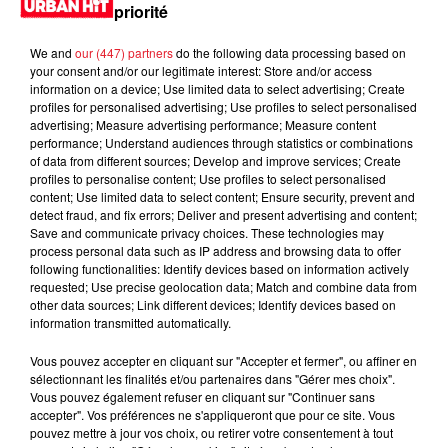
priorité
We and
our (447) partners
do the following data processing based on
your consent and/or our legitimate interest: Store and/or access
information on a device; Use limited data to select advertising; Create
profiles for personalised advertising; Use profiles to select personalised
advertising; Measure advertising performance; Measure content
performance; Understand audiences through statistics or combinations
of data from different sources; Develop and improve services; Create
profiles to personalise content; Use profiles to select personalised
content; Use limited data to select content; Ensure security, prevent and
detect fraud, and fix errors; Deliver and present advertising and content;
0:00
3 min 24 sec
Save and communicate privacy choices. These technologies may
process personal data such as IP address and browsing data to offer
following functionalities: Identify devices based on information actively
requested; Use precise geolocation data; Match and combine data from
other data sources; Link different devices; Identify devices based on
27 novembre 2023 - 3 min 24 sec
information transmitted automatically.
MORNING SHOW 09H04 du 27.11.2023
Vous pouvez accepter en cliquant sur "Accepter et fermer", ou affiner en
sélectionnant les finalités et/ou partenaires dans "Gérer mes choix".
Vous pouvez également refuser en cliquant sur "Continuer sans
accepter". Vos préférences ne s'appliqueront que pour ce site. Vous
pouvez mettre à jour vos choix, ou retirer votre consentement à tout