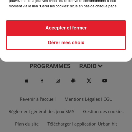
pouvez mettre à jour vos choix, ou retirer votre consentement à tout
moment via le lien "Gérer les cookies" situé en bas de chaque page.
Accepter et fermer
Gérer mes choix
ACTUS
MUSIQUES
PROGRAMMES
RADIO
Revenir à l'accueil
Mentions Légales I CGU
Règlement général des jeux SMS
Gestion des cookies
Plan du site
Télécharger l'application Urban hit