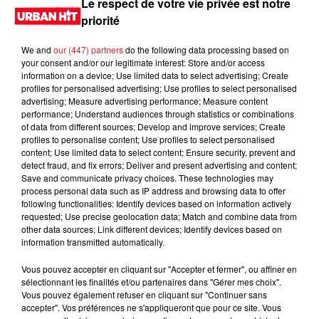
Le respect de votre vie privée est notre
priorité
We and
our (447) partners
do the following data processing based on
your consent and/or our legitimate interest: Store and/or access
information on a device; Use limited data to select advertising; Create
profiles for personalised advertising; Use profiles to select personalised
advertising; Measure advertising performance; Measure content
performance; Understand audiences through statistics or combinations
of data from different sources; Develop and improve services; Create
profiles to personalise content; Use profiles to select personalised
content; Use limited data to select content; Ensure security, prevent and
0:00
2 min 34 sec
detect fraud, and fix errors; Deliver and present advertising and content;
Save and communicate privacy choices. These technologies may
process personal data such as IP address and browsing data to offer
following functionalities: Identify devices based on information actively
requested; Use precise geolocation data; Match and combine data from
9 septembre 2024 - 2 min 34 sec
other data sources; Link different devices; Identify devices based on
information transmitted automatically.
MORNING SHOW 09H05 du 09.09.2024
Vous pouvez accepter en cliquant sur "Accepter et fermer", ou affiner en
Le Morning Show
sélectionnant les finalités et/ou partenaires dans "Gérer mes choix".
Vous pouvez également refuser en cliquant sur "Continuer sans
accepter". Vos préférences ne s'appliqueront que pour ce site. Vous