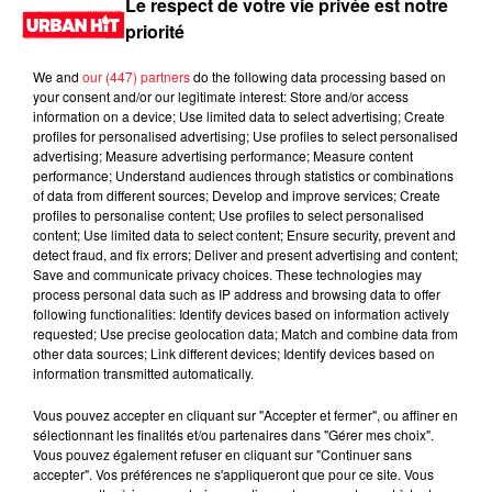
Le respect de votre vie privée est notre
priorité
We and
our (447) partners
do the following data processing based on
your consent and/or our legitimate interest: Store and/or access
information on a device; Use limited data to select advertising; Create
profiles for personalised advertising; Use profiles to select personalised
advertising; Measure advertising performance; Measure content
performance; Understand audiences through statistics or combinations
of data from different sources; Develop and improve services; Create
profiles to personalise content; Use profiles to select personalised
content; Use limited data to select content; Ensure security, prevent and
0:00
1 min 56 sec
detect fraud, and fix errors; Deliver and present advertising and content;
Save and communicate privacy choices. These technologies may
process personal data such as IP address and browsing data to offer
following functionalities: Identify devices based on information actively
requested; Use precise geolocation data; Match and combine data from
9 janvier 2025 - 1 min 56 sec
other data sources; Link different devices; Identify devices based on
information transmitted automatically.
MORNING SHOW 09H06 du 09.01.2025
Vous pouvez accepter en cliquant sur "Accepter et fermer", ou affiner en
Le Morning Show
sélectionnant les finalités et/ou partenaires dans "Gérer mes choix".
Vous pouvez également refuser en cliquant sur "Continuer sans
accepter". Vos préférences ne s'appliqueront que pour ce site. Vous