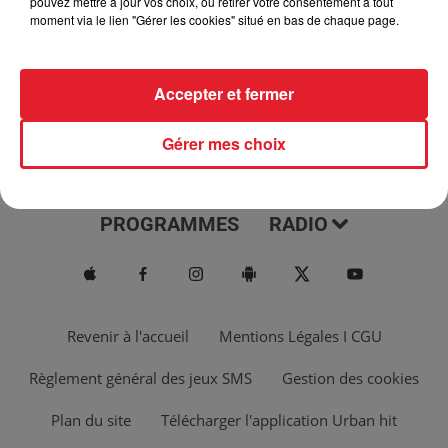
pouvez mettre à jour vos choix, ou retirer votre consentement à tout
moment via le lien "Gérer les cookies" situé en bas de chaque page.
Accepter et fermer
Gérer mes choix
ACTUS
MUSIQUES
PROGRAMMES
RADIO
Revenir à l'accueil
Mentions Légales I CGU
Règlement général des jeux SMS
Gestion des cookies
Plan du site
Télécharger l'application Urban hit