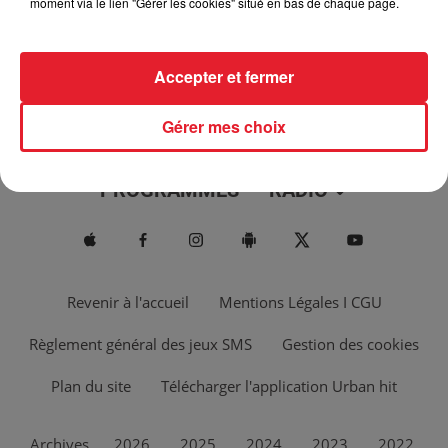
moment via le lien "Gérer les cookies" situé en bas de chaque page.
Accepter et fermer
Gérer mes choix
ACTUS
MUSIQUES
PROGRAMMES
RADIO
Revenir à l'accueil
Mentions Légales I CGU
Règlement général des jeux SMS
Gestion des cookies
Plan du site
Télécharger l'application Urban hit
Archives
2026
2025
2024
2023
2022