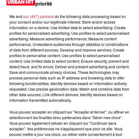
priorité
We and
our (447) partners
do the following data processing based on
your consent and/or our legitimate interest: Store and/or access
information on a device; Use limited data to select advertising; Create
profiles for personalised advertising; Use profiles to select personalised
advertising; Measure advertising performance; Measure content
performance; Understand audiences through statistics or combinations
of data from different sources; Develop and improve services; Create
profiles to personalise content; Use profiles to select personalised
content; Use limited data to select content; Ensure security, prevent and
detect fraud, and fix errors; Deliver and present advertising and content;
0:00
5 min 32 sec
Save and communicate privacy choices. These technologies may
process personal data such as IP address and browsing data to offer
following functionalities: Identify devices based on information actively
requested; Use precise geolocation data; Match and combine data from
other data sources; Link different devices; Identify devices based on
8 février 2024 - 5 min 32 sec
information transmitted automatically.
MORNING SHOW 09H07 du 08.02.2024
Vous pouvez accepter en cliquant sur "Accepter et fermer", ou affiner en
sélectionnant les finalités et/ou partenaires dans "Gérer mes choix".
Vous pouvez également refuser en cliquant sur "Continuer sans
accepter". Vos préférences ne s'appliqueront que pour ce site. Vous
pouvez mettre à jour vos choix, ou retirer votre consentement à tout