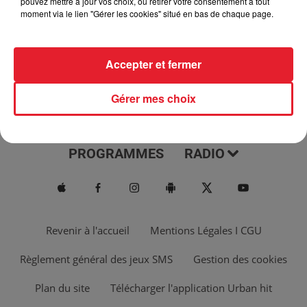
pouvez mettre à jour vos choix, ou retirer votre consentement à tout
moment via le lien "Gérer les cookies" situé en bas de chaque page.
Accepter et fermer
Gérer mes choix
ACTUS
MUSIQUES
PROGRAMMES
RADIO
Revenir à l'accueil
Mentions Légales I CGU
Règlement général des jeux SMS
Gestion des cookies
Plan du site
Télécharger l'application Urban hit