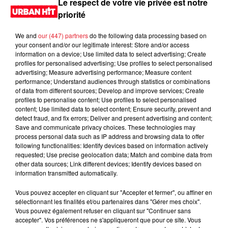
Le respect de votre vie privée est notre
priorité
We and
our (447) partners
do the following data processing based on
your consent and/or our legitimate interest: Store and/or access
information on a device; Use limited data to select advertising; Create
profiles for personalised advertising; Use profiles to select personalised
advertising; Measure advertising performance; Measure content
performance; Understand audiences through statistics or combinations
of data from different sources; Develop and improve services; Create
profiles to personalise content; Use profiles to select personalised
content; Use limited data to select content; Ensure security, prevent and
0:00
3 min 25 sec
detect fraud, and fix errors; Deliver and present advertising and content;
Save and communicate privacy choices. These technologies may
process personal data such as IP address and browsing data to offer
following functionalities: Identify devices based on information actively
requested; Use precise geolocation data; Match and combine data from
24 novembre 2025 - 3 min 25 sec
other data sources; Link different devices; Identify devices based on
information transmitted automatically.
MORNING SHOW 09H11 du 21.11.2025
Vous pouvez accepter en cliquant sur "Accepter et fermer", ou affiner en
Le Morning Show
sélectionnant les finalités et/ou partenaires dans "Gérer mes choix".
Vous pouvez également refuser en cliquant sur "Continuer sans
accepter". Vos préférences ne s'appliqueront que pour ce site. Vous