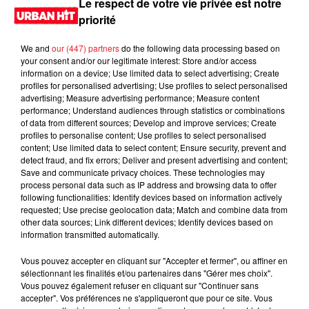
Le respect de votre vie privée est notre
priorité
We and
our (447) partners
do the following data processing based on
your consent and/or our legitimate interest: Store and/or access
information on a device; Use limited data to select advertising; Create
profiles for personalised advertising; Use profiles to select personalised
advertising; Measure advertising performance; Measure content
performance; Understand audiences through statistics or combinations
of data from different sources; Develop and improve services; Create
profiles to personalise content; Use profiles to select personalised
content; Use limited data to select content; Ensure security, prevent and
0:00
4 min 43 sec
detect fraud, and fix errors; Deliver and present advertising and content;
Save and communicate privacy choices. These technologies may
process personal data such as IP address and browsing data to offer
following functionalities: Identify devices based on information actively
requested; Use precise geolocation data; Match and combine data from
30 septembre 2024 - 4 min 43 sec
other data sources; Link different devices; Identify devices based on
information transmitted automatically.
MORNING SHOW 09H13 du 30.09.2024
Vous pouvez accepter en cliquant sur "Accepter et fermer", ou affiner en
Le Morning Show
sélectionnant les finalités et/ou partenaires dans "Gérer mes choix".
Vous pouvez également refuser en cliquant sur "Continuer sans
accepter". Vos préférences ne s'appliqueront que pour ce site. Vous