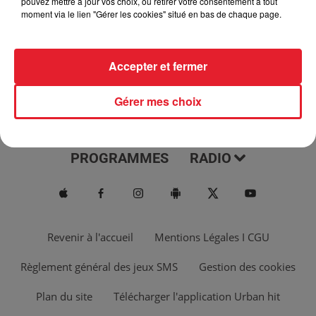
pouvez mettre à jour vos choix, ou retirer votre consentement à tout
moment via le lien "Gérer les cookies" situé en bas de chaque page.
Accepter et fermer
Gérer mes choix
ACTUS
MUSIQUES
PROGRAMMES
RADIO
Revenir à l'accueil
Mentions Légales I CGU
Règlement général des jeux SMS
Gestion des cookies
Plan du site
Télécharger l'application Urban hit