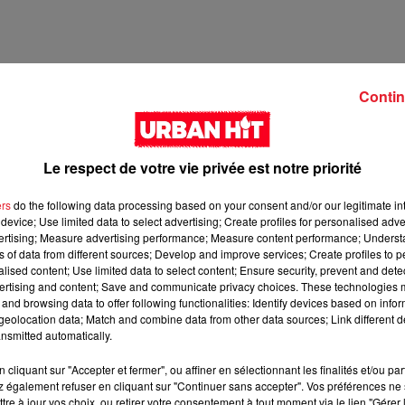
Contin
Le respect de votre vie privée est notre priorité
ers
do the following data processing based on your consent and/or our legitimate int
device; Use limited data to select advertising; Create profiles for personalised adver
vertising; Measure advertising performance; Measure content performance; Unders
ns of data from different sources; Develop and improve services; Create profiles to 
21 min 47 
alised content; Use limited data to select content; Ensure security, prevent and detect
ertising and content; Save and communicate privacy choices. These technologies
and browsing data to offer following functionalities: Identify devices based on infor
eolocation data; Match and combine data from other data sources; Link different de
nsmitted automatically.
cliquant sur "Accepter et fermer", ou affiner en sélectionnant les finalités et/ou pa
 également refuser en cliquant sur "Continuer sans accepter". Vos préférences ne 
tre à jour vos choix, ou retirer votre consentement à tout moment via le lien "Gérer 