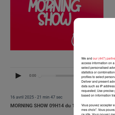
We and
our (447) partn
access information on a 
select personalised ad
statistics or combinatio
0:00
profiles to select person
Deliver and present adv
data such as IP address 
requested; Use precise g
based on information tra
16 avril 2025 - 21 min 47 sec
Vous pouvez accepter en 
MORNING SHOW 09H14 du 16.04.2025
mes choix". Vous pouvez
ce site. Vous pouvez met