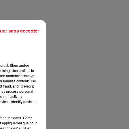
uer sans accepter
erest: Store and/or
tising; Use profiles to
tand audiences through
personalise content; Use
sec
 fraud, and fix errors;
 may process personal
mation actively
vices; Identify devices
rtenaires dans "Gérer
s'appliqueront que pour
les cookies" situé en