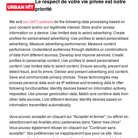
Le respect de votre vie privée est notre
priorité
We and
our (447) partners
do the following data processing based on
your consent and/or our legitimate interest: Store and/or access
information on a device; Use limited data to select advertising; Create
profiles for personalised advertising; Use profiles to select personalised
advertising; Measure advertising performance; Measure content
performance; Understand audiences through statistics or combinations
of data from different sources; Develop and improve services; Create
profiles to personalise content; Use profiles to select personalised
content; Use limited data to select content; Ensure security, prevent and
0:00
2 min 43 sec
detect fraud, and fix errors; Deliver and present advertising and content;
Save and communicate privacy choices. These technologies may
process personal data such as IP address and browsing data to offer
following functionalities: Identify devices based on information actively
requested; Use precise geolocation data; Match and combine data from
15 novembre 2024 - 2 min 43 sec
other data sources; Link different devices; Identify devices based on
information transmitted automatically.
MORNING SHOW 09H15 du 15.11.2024
Vous pouvez accepter en cliquant sur "Accepter et fermer", ou affiner en
Le Morning Show
sélectionnant les finalités et/ou partenaires dans "Gérer mes choix".
Vous pouvez également refuser en cliquant sur "Continuer sans
accepter". Vos préférences ne s'appliqueront que pour ce site. Vous