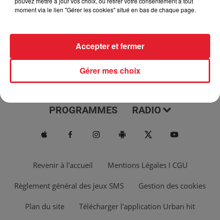
pouvez mettre à jour vos choix, ou retirer votre consentement à tout
moment via le lien "Gérer les cookies" situé en bas de chaque page.
Accepter et fermer
Gérer mes choix
ACTUS
MUSIQUES
PROGRAMMES
RADIO
Revenir à l'accueil
Mentions Légales I CGU
Règlement général des jeux SMS
Gestion des cookies
Plan du site
Télécharger l'application Urban hit