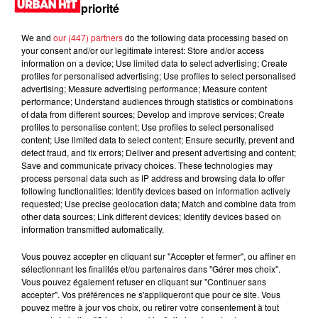
priorité
We and
our (447) partners
do the following data processing based on
your consent and/or our legitimate interest: Store and/or access
information on a device; Use limited data to select advertising; Create
profiles for personalised advertising; Use profiles to select personalised
advertising; Measure advertising performance; Measure content
performance; Understand audiences through statistics or combinations
of data from different sources; Develop and improve services; Create
profiles to personalise content; Use profiles to select personalised
content; Use limited data to select content; Ensure security, prevent and
detect fraud, and fix errors; Deliver and present advertising and content;
0:00
3 min 48 sec
Save and communicate privacy choices. These technologies may
process personal data such as IP address and browsing data to offer
following functionalities: Identify devices based on information actively
requested; Use precise geolocation data; Match and combine data from
other data sources; Link different devices; Identify devices based on
8 avril 2024 - 3 min 48 sec
information transmitted automatically.
MORNING SHOW 09H33 du 08.04.2024
Vous pouvez accepter en cliquant sur "Accepter et fermer", ou affiner en
sélectionnant les finalités et/ou partenaires dans "Gérer mes choix".
Vous pouvez également refuser en cliquant sur "Continuer sans
accepter". Vos préférences ne s'appliqueront que pour ce site. Vous
pouvez mettre à jour vos choix, ou retirer votre consentement à tout