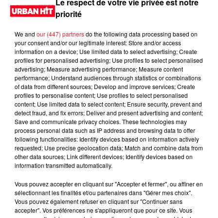
Le respect de votre vie privée est notre
priorité
We and
our (447) partners
do the following data processing based on
your consent and/or our legitimate interest: Store and/or access
information on a device; Use limited data to select advertising; Create
profiles for personalised advertising; Use profiles to select personalised
advertising; Measure advertising performance; Measure content
performance; Understand audiences through statistics or combinations
of data from different sources; Develop and improve services; Create
profiles to personalise content; Use profiles to select personalised
content; Use limited data to select content; Ensure security, prevent and
0:00
1 min 45 sec
detect fraud, and fix errors; Deliver and present advertising and content;
Save and communicate privacy choices. These technologies may
process personal data such as IP address and browsing data to offer
following functionalities: Identify devices based on information actively
requested; Use precise geolocation data; Match and combine data from
16 septembre 2025 - 1 min 45 sec
other data sources; Link different devices; Identify devices based on
information transmitted automatically.
MORNING SHOW 09H33 du 16.09.2025
Vous pouvez accepter en cliquant sur "Accepter et fermer", ou affiner en
Le Morning Show
sélectionnant les finalités et/ou partenaires dans "Gérer mes choix".
Vous pouvez également refuser en cliquant sur "Continuer sans
accepter". Vos préférences ne s'appliqueront que pour ce site. Vous