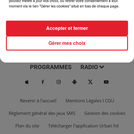
pouvez mettre à jour vos choix, ou retirer votre consentement à tout
moment via le lien "Gérer les cookies" situé en bas de chaque page.
Accepter et fermer
Gérer mes choix
ACTUS
MUSIQUES
PROGRAMMES
RADIO
Revenir à l'accueil
Mentions Légales I CGU
Règlement général des jeux SMS
Gestion des cookies
Plan du site
Télécharger l'application Urban hit