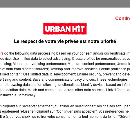
Contin
Le respect de votre vie privée est notre priorité
ers
do the following data processing based on your consent and/or our legitimate int
device; Use limited data to select advertising; Create profiles for personalised adver
vertising; Measure advertising performance; Measure content performance; Unders
ns of data from different sources; Develop and improve services; Create profiles to 
alised content; Use limited data to select content; Ensure security, prevent and detect
ertising and content; Save and communicate privacy choices. These technologies
and browsing data to offer following functionalities: Identify devices based on infor
3 min 12 
eolocation data; Match and combine data from other data sources; Link different de
nsmitted automatically.
cliquant sur "Accepter et fermer", ou affiner en sélectionnant les finalités et/ou pa
 également refuser en cliquant sur "Continuer sans accepter". Vos préférences ne 
tre à jour vos choix, ou retirer votre consentement à tout moment via le lien "Gérer 