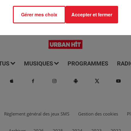
Gérer mes choix
Accepter et fermer
TUS
MUSIQUES
PROGRAMMES
RADI
Règlement général des jeux SMS
Gestion des cookies
Pl
Archives
2026
2025
2024
2023
2022