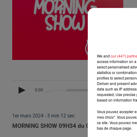
We and
our (447) partn
access information on a 
select personalised ad
statistics or combinatio
profiles to select person
Deliver and present adv
data such as IP address 
0:00
requested; Use precise g
based on information tra
Vous pouvez accepter en 
1er mars 2024 - 3 min 12 sec
mes choix". Vous pouvez
ce site. Vous pouvez met
MORNING SHOW 09H34 du 01.03.2024
bas de chaque page.