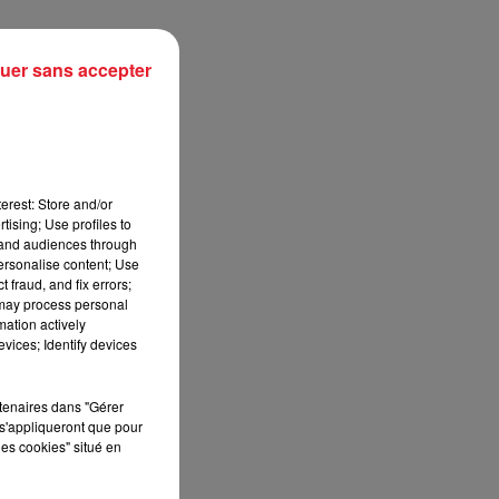
uer sans accepter
erest: Store and/or
tising; Use profiles to
tand audiences through
personalise content; Use
 fraud, and fix errors;
 may process personal
mation actively
sec
vices; Identify devices
rtenaires dans "Gérer
s'appliqueront que pour
les cookies" situé en