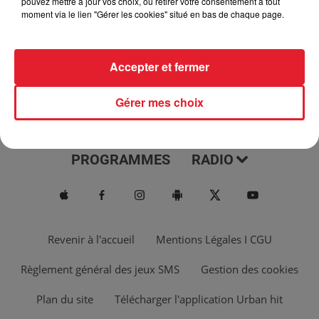
pouvez mettre à jour vos choix, ou retirer votre consentement à tout
moment via le lien "Gérer les cookies" situé en bas de chaque page.
Accepter et fermer
Gérer mes choix
ACTUS
MUSIQUES
PROGRAMMES
RADIO
Revenir à l'accueil
Mentions Légales I CGU
Règlement général des jeux SMS
Gestion des cookies
Plan du site
Télécharger l'application Urban hit