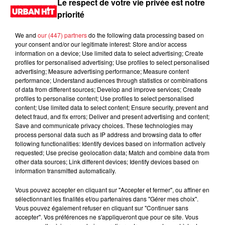
Le respect de votre vie privée est notre
priorité
We and
our (447) partners
do the following data processing based on
your consent and/or our legitimate interest: Store and/or access
information on a device; Use limited data to select advertising; Create
profiles for personalised advertising; Use profiles to select personalised
advertising; Measure advertising performance; Measure content
performance; Understand audiences through statistics or combinations
of data from different sources; Develop and improve services; Create
profiles to personalise content; Use profiles to select personalised
content; Use limited data to select content; Ensure security, prevent and
0:00
2 min 46 sec
detect fraud, and fix errors; Deliver and present advertising and content;
Save and communicate privacy choices. These technologies may
process personal data such as IP address and browsing data to offer
following functionalities: Identify devices based on information actively
requested; Use precise geolocation data; Match and combine data from
6 septembre 2024 - 2 min 46 sec
other data sources; Link different devices; Identify devices based on
information transmitted automatically.
MORNING SHOW 09H34 du 06.09.2024
Vous pouvez accepter en cliquant sur "Accepter et fermer", ou affiner en
Le Morning Show
sélectionnant les finalités et/ou partenaires dans "Gérer mes choix".
Vous pouvez également refuser en cliquant sur "Continuer sans
accepter". Vos préférences ne s'appliqueront que pour ce site. Vous