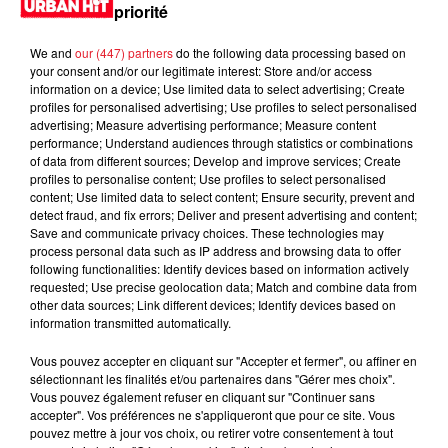
priorité
We and
our (447) partners
do the following data processing based on
your consent and/or our legitimate interest: Store and/or access
information on a device; Use limited data to select advertising; Create
profiles for personalised advertising; Use profiles to select personalised
advertising; Measure advertising performance; Measure content
performance; Understand audiences through statistics or combinations
of data from different sources; Develop and improve services; Create
profiles to personalise content; Use profiles to select personalised
content; Use limited data to select content; Ensure security, prevent and
detect fraud, and fix errors; Deliver and present advertising and content;
0:00
3 min 55 sec
Save and communicate privacy choices. These technologies may
process personal data such as IP address and browsing data to offer
following functionalities: Identify devices based on information actively
requested; Use precise geolocation data; Match and combine data from
other data sources; Link different devices; Identify devices based on
28 mars 2024 - 3 min 55 sec
information transmitted automatically.
MORNING SHOW 09H42 du 28.03.2024
Vous pouvez accepter en cliquant sur "Accepter et fermer", ou affiner en
sélectionnant les finalités et/ou partenaires dans "Gérer mes choix".
Vous pouvez également refuser en cliquant sur "Continuer sans
accepter". Vos préférences ne s'appliqueront que pour ce site. Vous
pouvez mettre à jour vos choix, ou retirer votre consentement à tout