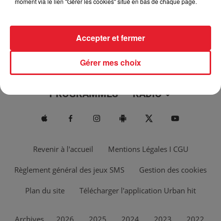
moment via le lien "Gérer les cookies" situé en bas de chaque page.
Accepter et fermer
Gérer mes choix
ACTUS
MUSIQUES
PROGRAMMES
RADIO
Revenir à l'accueil
Mentions Légales I CGU
Règlement général des jeux SMS
Gestion des cookies
Plan du site
Télécharger l'application Urban hit
Archives
2026
2025
2024
2023
2022