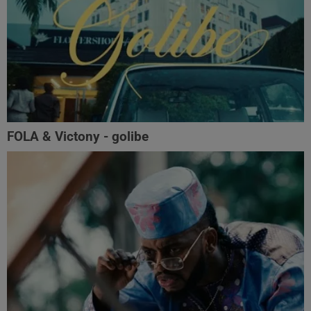
FOLA & Victony - golibe