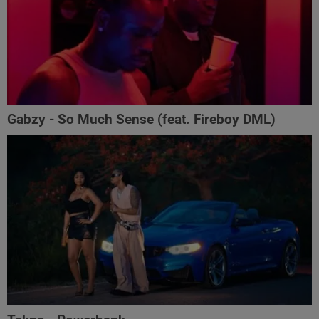
Gabzy - So Much Sense (feat. Fireboy DML)