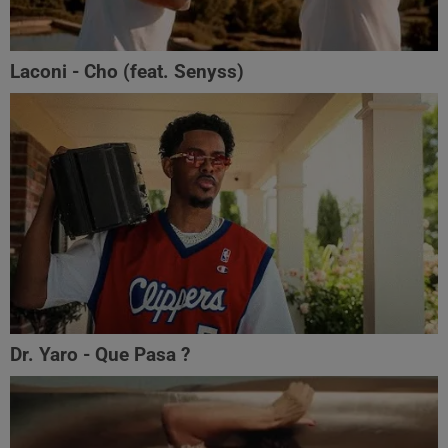
Laconi - Cho (feat. ‪Senyss)‬
Dr. Yaro - Que Pasa ?