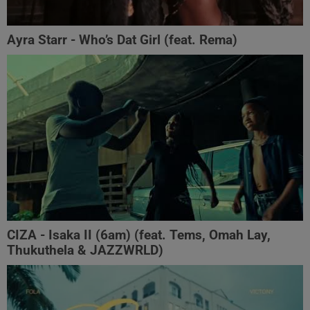
Ayra Starr - Who’s Dat Girl (feat. Rema)
CIZA - Isaka II (6am) (feat. Tems, Omah Lay,
Thukuthela & JAZZWRLD)