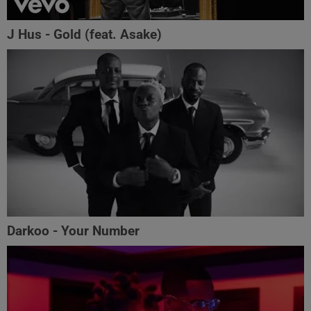
J Hus - Gold (feat. Asake)
Darkoo - Your Number