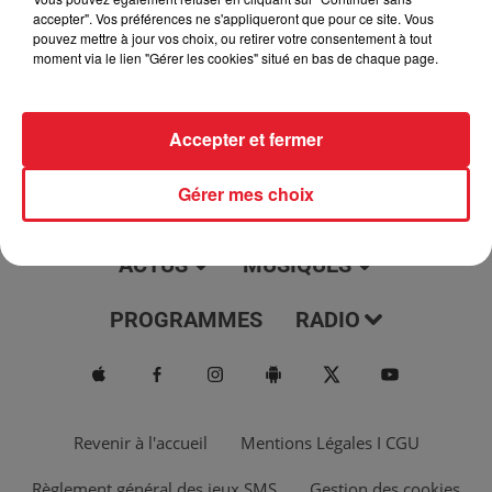
jour, l'info moulaga, le saviez-vous...
accepter". Vos préférences ne s'appliqueront que pour ce site. Vous
pouvez mettre à jour vos choix, ou retirer votre consentement à tout
moment via le lien "Gérer les cookies" situé en bas de chaque page.
Accepter et fermer
Gérer mes choix
ACTUS
MUSIQUES
PROGRAMMES
RADIO
Revenir à l'accueil
Mentions Légales I CGU
Règlement général des jeux SMS
Gestion des cookies