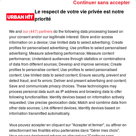
Continuer sans accepter
Le respect de votre vie privée est notre
priorité
We and
our (447) partners
do the following data processing based on
your consent and/or our legitimate interest: Store and/or access
information on a device; Use limited data to select advertising; Create
profiles for personalised advertising; Use profiles to select personalised
advertising; Measure advertising performance; Measure content
performance; Understand audiences through statistics or combinations
of data from different sources; Develop and improve services; Create
0:00
4 min 41 sec
profiles to personalise content; Use profiles to select personalised
content; Use limited data to select content; Ensure security, prevent and
detect fraud, and fix errors; Deliver and present advertising and content;
Save and communicate privacy choices. These technologies may
process personal data such as IP address and browsing data to offer
18 février 2021 - 4 min 41 sec
following functionalities: Identify devices based on information actively
requested; Use precise geolocation data; Match and combine data from
Relance Sondage du 19/02/2021
other data sources; Link different devices; Identify devices based on
information transmitted automatically.
Du lundi au vendredi, de 6h à 09h, retrouvez Evan, Sandro,
Aline et Laura pour vous réveiller sur Urban hit. Au
Vous pouvez accepter en cliquant sur "Accepter et fermer", ou affiner en
sélectionnant les finalités et/ou partenaires dans "Gérer mes choix".
programme : le jeu des 30 secondes chrono, le sondage du
Vous pouvez également refuser en cliquant sur "Continuer sans