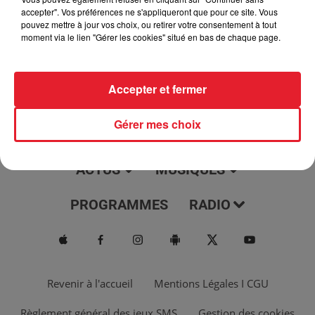
jour, l'info moulaga, le saviez-vous...
accepter". Vos préférences ne s'appliqueront que pour ce site. Vous
pouvez mettre à jour vos choix, ou retirer votre consentement à tout
moment via le lien "Gérer les cookies" situé en bas de chaque page.
Accepter et fermer
Gérer mes choix
ACTUS
MUSIQUES
PROGRAMMES
RADIO
Revenir à l'accueil
Mentions Légales I CGU
Règlement général des jeux SMS
Gestion des cookies