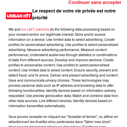
Continuer sans accepter
Le respect de votre vie privée est notre
priorité
We and
our (447) partners
do the following data processing based on
your consent and/or our legitimate interest: Store and/or access
information on a device; Use limited data to select advertising; Create
profiles for personalised advertising; Use profiles to select personalised
advertising; Measure advertising performance; Measure content
performance; Understand audiences through statistics or combinations
of data from different sources; Develop and improve services; Create
0:00
3 min 18 sec
profiles to personalise content; Use profiles to select personalised
content; Use limited data to select content; Ensure security, prevent and
detect fraud, and fix errors; Deliver and present advertising and content;
Save and communicate privacy choices. These technologies may
process personal data such as IP address and browsing data to offer
21 avril 2023 - 3 min 18 sec
following functionalities: Identify devices based on information actively
requested; Use precise geolocation data; Match and combine data from
Relance Sondage du 21/04/2023
other data sources; Link different devices; Identify devices based on
information transmitted automatically.
Du lundi au vendredi, de 6h à 09h, retrouvez Evan, Sandro,
Aline et Laura pour vous réveiller sur Urban hit. Au
Vous pouvez accepter en cliquant sur "Accepter et fermer", ou affiner en
sélectionnant les finalités et/ou partenaires dans "Gérer mes choix".
programme : le jeu des 30 secondes chrono, le sondage du
Vous pouvez également refuser en cliquant sur "Continuer sans