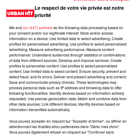
Le respect de votre vie privée est notre
priorité
We and
our (447) partners
do the following data processing based on
your consent and/or our legitimate interest: Store and/or access
information on a device; Use limited data to select advertising; Create
profiles for personalised advertising; Use profiles to select personalised
advertising; Measure advertising performance; Measure content
performance; Understand audiences through statistics or combinations
of data from different sources; Develop and improve services; Create
profiles to personalise content; Use profiles to select personalised
0:00
25 min 41 sec
content; Use limited data to select content; Ensure security, prevent and
detect fraud, and fix errors; Deliver and present advertising and content;
Save and communicate privacy choices. These technologies may
process personal data such as IP address and browsing data to offer
following functionalities: Identify devices based on information actively
5 février 2021 - 25 min 41 sec
requested; Use precise geolocation data; Match and combine data from
Shynn Radio Show du 06/02/2021 Partie 3
other data sources; Link different devices; Identify devices based on
information transmitted automatically.
Shynn mix en direct, pendant deux heures les titres urbains
Vous pouvez accepter en cliquant sur "Accepter et fermer", ou affiner en
les plus joués dans les club de la capitale. Rendez-vous
sélectionnant les finalités et/ou partenaires dans "Gérer mes choix".
samedi à 22h sur Urban hit.
Vous pouvez également refuser en cliquant sur "Continuer sans