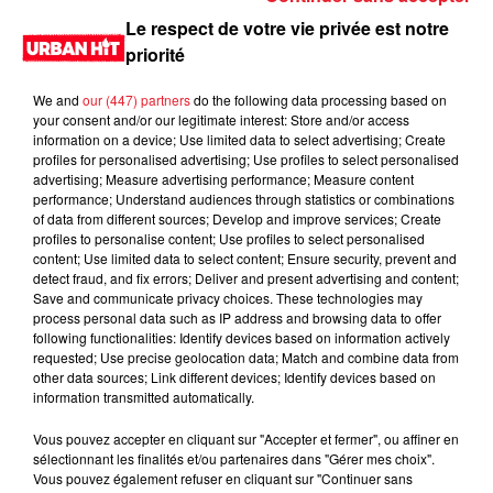
Le respect de votre vie privée est notre
priorité
We and
our (447) partners
do the following data processing based on
your consent and/or our legitimate interest: Store and/or access
information on a device; Use limited data to select advertising; Create
profiles for personalised advertising; Use profiles to select personalised
advertising; Measure advertising performance; Measure content
performance; Understand audiences through statistics or combinations
of data from different sources; Develop and improve services; Create
profiles to personalise content; Use profiles to select personalised
0:00
10 min 18 sec
content; Use limited data to select content; Ensure security, prevent and
detect fraud, and fix errors; Deliver and present advertising and content;
Save and communicate privacy choices. These technologies may
process personal data such as IP address and browsing data to offer
following functionalities: Identify devices based on information actively
12 février 2021 - 10 min 18 sec
requested; Use precise geolocation data; Match and combine data from
Shynn Radio Show du 13/02/2021 Partie 1
other data sources; Link different devices; Identify devices based on
information transmitted automatically.
Shynn mix en direct, pendant deux heures les titres urbains
Vous pouvez accepter en cliquant sur "Accepter et fermer", ou affiner en
les plus joués dans les club de la capitale. Rendez-vous
sélectionnant les finalités et/ou partenaires dans "Gérer mes choix".
samedi à 22h sur Urban hit.
Vous pouvez également refuser en cliquant sur "Continuer sans