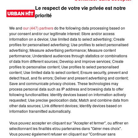
Le respect de votre vie privée est notre
priorité
We and
our (447) partners
do the following data processing based on
your consent and/or our legitimate interest: Store and/or access
information on a device; Use limited data to select advertising; Create
profiles for personalised advertising; Use profiles to select personalised
advertising; Measure advertising performance; Measure content
performance; Understand audiences through statistics or combinations
of data from different sources; Develop and improve services; Create
profiles to personalise content; Use profiles to select personalised
0:00
24 min 8 sec
content; Use limited data to select content; Ensure security, prevent and
detect fraud, and fix errors; Deliver and present advertising and content;
Save and communicate privacy choices. These technologies may
process personal data such as IP address and browsing data to offer
following functionalities: Identify devices based on information actively
23 octobre 2021 - 24 min 8 sec
requested; Use precise geolocation data; Match and combine data from
Shynn Radio Show du 23/10/2021 Partie 2
other data sources; Link different devices; Identify devices based on
information transmitted automatically.
Shynn mix en direct, pendant deux heures les titres urbains
Vous pouvez accepter en cliquant sur "Accepter et fermer", ou affiner en
les plus joués dans les club de la capitale. Rendez-vous
sélectionnant les finalités et/ou partenaires dans "Gérer mes choix".
samedi à 22h sur Urban hit.
Vous pouvez également refuser en cliquant sur "Continuer sans