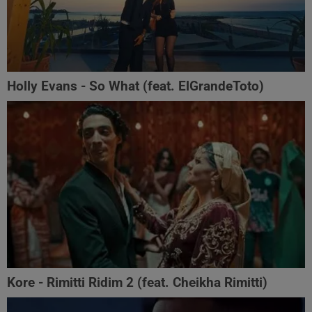
Holly Evans‬ - So What (feat. ‪ElGrandeToto)
Kore - Rimitti Ridim 2 (feat. Cheikha Rimitti)