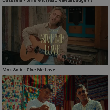
Oussama - Différent (feat. Kawtaroudghiri‬)
Mok Saib - Give Me Love