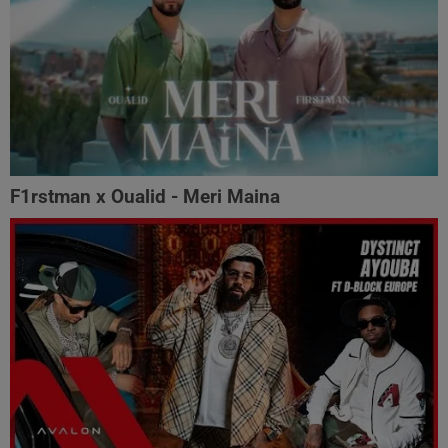
F1rstman x Oualid - Meri Maina