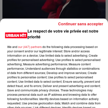
Oussama - Bla Bik
Continuer sans accepter
Le respect de votre vie privée est notre
priorité
We and
our (447) partners
do the following data processing based on
your consent and/or our legitimate interest: Store and/or access
information on a device; Use limited data to select advertising; Create
profiles for personalised advertising; Use profiles to select personalised
advertising; Measure advertising performance; Measure content
performance; Understand audiences through statistics or combinations
of data from different sources; Develop and improve services; Create
profiles to personalise content; Use profiles to select personalised
content; Use limited data to select content; Ensure security, prevent and
detect fraud, and fix errors; Deliver and present advertising and content;
Save and communicate privacy choices. These technologies may
Nassif Zeytoun & Ricky Rich - Mi Amor
process personal data such as IP address and browsing data to offer
following functionalities: Identify devices based on information actively
requested; Use precise geolocation data; Match and combine data from
other data sources; Link different devices; Identify devices based on