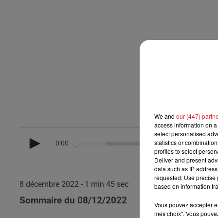
We and
our (447) partn
access information on a 
select personalised ad
statistics or combinatio
0:00
profiles to select person
Deliver and present adv
data such as IP address 
requested; Use precise g
8 décembre 2022 - 1 min 45 sec
based on information tra
Sommaire du 08/12/2022
Vous pouvez accepter en 
mes choix". Vous pouvez