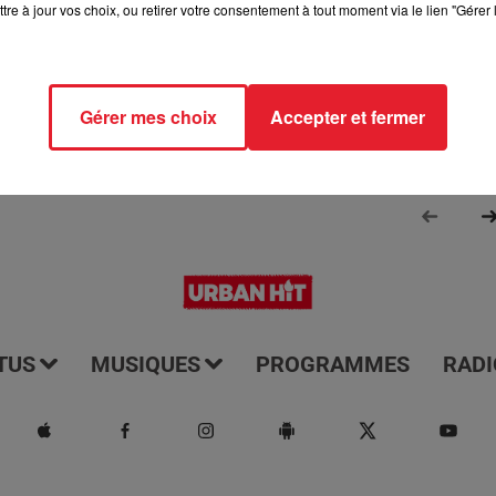
tre à jour vos choix, ou retirer votre consentement à tout moment via le lien "Gérer 
Aline et Laura pour vous réveiller sur Urban hit. Au programme :
aga, le saviez-vous...
Gérer mes choix
Accepter et fermer
TUS
MUSIQUES
PROGRAMMES
RADI