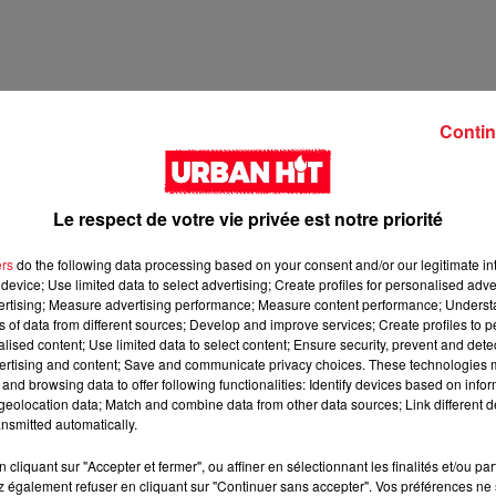
Contin
Le respect de votre vie privée est notre priorité
ers
do the following data processing based on your consent and/or our legitimate int
device; Use limited data to select advertising; Create profiles for personalised adver
vertising; Measure advertising performance; Measure content performance; Unders
ns of data from different sources; Develop and improve services; Create profiles to 
1 min 45 
alised content; Use limited data to select content; Ensure security, prevent and detect
ertising and content; Save and communicate privacy choices. These technologies
and browsing data to offer following functionalities: Identify devices based on infor
eolocation data; Match and combine data from other data sources; Link different de
nsmitted automatically.
cliquant sur "Accepter et fermer", ou affiner en sélectionnant les finalités et/ou pa
 également refuser en cliquant sur "Continuer sans accepter". Vos préférences ne 