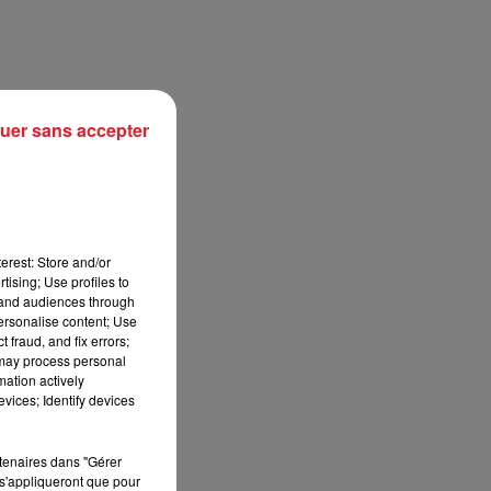
uer sans accepter
erest: Store and/or
tising; Use profiles to
tand audiences through
personalise content; Use
sec
 fraud, and fix errors;
 may process personal
mation actively
vices; Identify devices
rtenaires dans "Gérer
s'appliqueront que pour