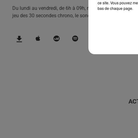
ce site. Vous pouvez met
Du lundi au vendredi, de 6h à 09h, retrouvez Evan, Sandro, 
bas de chaque page.
jeu des 30 secondes chrono, le sondage du jour, l'info moul
AC