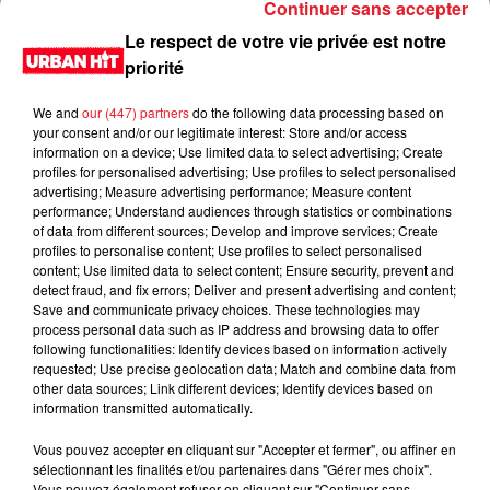
Continuer sans accepter
Le respect de votre vie privée est notre
priorité
We and
our (447) partners
do the following data processing based on
your consent and/or our legitimate interest: Store and/or access
information on a device; Use limited data to select advertising; Create
profiles for personalised advertising; Use profiles to select personalised
advertising; Measure advertising performance; Measure content
performance; Understand audiences through statistics or combinations
of data from different sources; Develop and improve services; Create
0:00
3 min 21 sec
profiles to personalise content; Use profiles to select personalised
content; Use limited data to select content; Ensure security, prevent and
detect fraud, and fix errors; Deliver and present advertising and content;
Save and communicate privacy choices. These technologies may
process personal data such as IP address and browsing data to offer
8 décembre 2022 - 3 min 21 sec
following functionalities: Identify devices based on information actively
requested; Use precise geolocation data; Match and combine data from
Sondage clôturé du 08/12/2022
other data sources; Link different devices; Identify devices based on
information transmitted automatically.
Du lundi au vendredi, de 6h à 09h, retrouvez Evan, Sandro,
Aline et Laura pour vous réveiller sur Urban hit. Au
Vous pouvez accepter en cliquant sur "Accepter et fermer", ou affiner en
sélectionnant les finalités et/ou partenaires dans "Gérer mes choix".
programme : le jeu des 30 secondes chrono, le sondage du
Vous pouvez également refuser en cliquant sur "Continuer sans