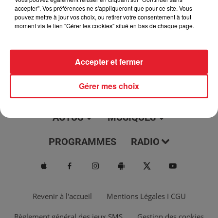
jour, l'info moulaga, le saviez-vous...
accepter". Vos préférences ne s'appliqueront que pour ce site. Vous
pouvez mettre à jour vos choix, ou retirer votre consentement à tout
moment via le lien "Gérer les cookies" situé en bas de chaque page.
Accepter et fermer
Gérer mes choix
ACTUS
MUSIQUES
PROGRAMMES
RADIO
Revenir à l'accueil
Mentions Légales I CGU
Règlement général des jeux SMS
Gestion des cookies