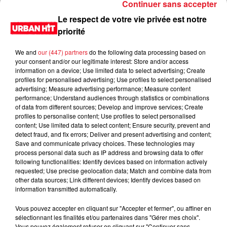
Continuer sans accepter
Le respect de votre vie privée est notre
priorité
We and
our (447) partners
do the following data processing based on
your consent and/or our legitimate interest: Store and/or access
information on a device; Use limited data to select advertising; Create
profiles for personalised advertising; Use profiles to select personalised
advertising; Measure advertising performance; Measure content
performance; Understand audiences through statistics or combinations
of data from different sources; Develop and improve services; Create
0:00
2 min 50 sec
profiles to personalise content; Use profiles to select personalised
content; Use limited data to select content; Ensure security, prevent and
detect fraud, and fix errors; Deliver and present advertising and content;
Save and communicate privacy choices. These technologies may
process personal data such as IP address and browsing data to offer
16 septembre 2021 - 2 min 50 sec
following functionalities: Identify devices based on information actively
requested; Use precise geolocation data; Match and combine data from
Sondage clôturé du 16/09/2021
other data sources; Link different devices; Identify devices based on
information transmitted automatically.
Du lundi au vendredi, de 6h à 09h, retrouvez Evan, Sandro,
Aline et Laura pour vous réveiller sur Urban hit. Au
Vous pouvez accepter en cliquant sur "Accepter et fermer", ou affiner en
sélectionnant les finalités et/ou partenaires dans "Gérer mes choix".
programme : le jeu des 30 secondes chrono, le sondage du
Vous pouvez également refuser en cliquant sur "Continuer sans