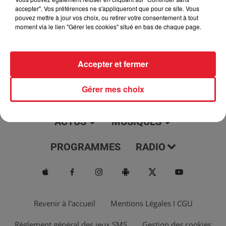
jour, l'info moulaga, le saviez-vous...
accepter". Vos préférences ne s'appliqueront que pour ce site. Vous
pouvez mettre à jour vos choix, ou retirer votre consentement à tout
moment via le lien "Gérer les cookies" situé en bas de chaque page.
Accepter et fermer
Gérer mes choix
ACTUS
MUSIQUES
PROGRAMMES
RADIO
Revenir à l'accueil
Mentions Légales I CGU
Règlement général des jeux SMS
Gestion des cookies