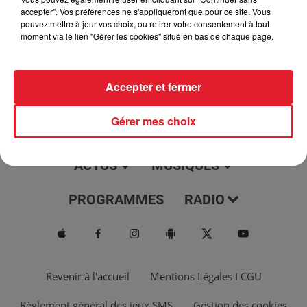
jour, l'info moulaga, le saviez-vous...
accepter". Vos préférences ne s'appliqueront que pour ce site. Vous
pouvez mettre à jour vos choix, ou retirer votre consentement à tout
moment via le lien "Gérer les cookies" situé en bas de chaque page.
Accepter et fermer
Gérer mes choix
ACTUS
MUSIQUES
PROGRAMMES
RADIO
Revenir à l'accueil
Mentions Légales I CGU
Règlement général des jeux SMS
Gestion des cookies