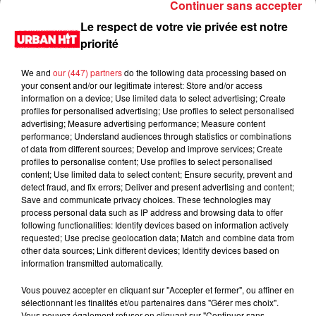
Continuer sans accepter
Le respect de votre vie privée est notre
priorité
We and
our (447) partners
do the following data processing based on
your consent and/or our legitimate interest: Store and/or access
information on a device; Use limited data to select advertising; Create
profiles for personalised advertising; Use profiles to select personalised
advertising; Measure advertising performance; Measure content
performance; Understand audiences through statistics or combinations
of data from different sources; Develop and improve services; Create
0:00
3 min 35 sec
profiles to personalise content; Use profiles to select personalised
content; Use limited data to select content; Ensure security, prevent and
detect fraud, and fix errors; Deliver and present advertising and content;
Save and communicate privacy choices. These technologies may
process personal data such as IP address and browsing data to offer
14 février 2021 - 3 min 35 sec
following functionalities: Identify devices based on information actively
requested; Use precise geolocation data; Match and combine data from
Sondage du 15/02/2021
other data sources; Link different devices; Identify devices based on
information transmitted automatically.
Du lundi au vendredi, de 6h à 09h, retrouvez Evan, Sandro,
Aline et Laura pour vous réveiller sur Urban hit. Au
Vous pouvez accepter en cliquant sur "Accepter et fermer", ou affiner en
sélectionnant les finalités et/ou partenaires dans "Gérer mes choix".
programme : le jeu des 30 secondes chrono, le sondage du
Vous pouvez également refuser en cliquant sur "Continuer sans