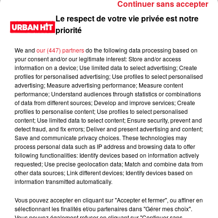
Continuer sans accepter
Le respect de votre vie privée est notre
priorité
We and
our (447) partners
do the following data processing based on
your consent and/or our legitimate interest: Store and/or access
information on a device; Use limited data to select advertising; Create
profiles for personalised advertising; Use profiles to select personalised
advertising; Measure advertising performance; Measure content
performance; Understand audiences through statistics or combinations
of data from different sources; Develop and improve services; Create
0:00
2 min 42 sec
profiles to personalise content; Use profiles to select personalised
content; Use limited data to select content; Ensure security, prevent and
detect fraud, and fix errors; Deliver and present advertising and content;
Save and communicate privacy choices. These technologies may
process personal data such as IP address and browsing data to offer
21 février 2023 - 2 min 42 sec
following functionalities: Identify devices based on information actively
requested; Use precise geolocation data; Match and combine data from
Sondage du 21/02/2023
other data sources; Link different devices; Identify devices based on
information transmitted automatically.
Du lundi au vendredi, de 6h à 09h, retrouvez Evan, Sandro,
Aline et Laura pour vous réveiller sur Urban hit. Au
Vous pouvez accepter en cliquant sur "Accepter et fermer", ou affiner en
sélectionnant les finalités et/ou partenaires dans "Gérer mes choix".
programme : le jeu des 30 secondes chrono, le sondage du
Vous pouvez également refuser en cliquant sur "Continuer sans