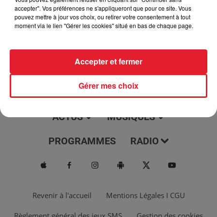
jour, l'info moulaga, le saviez-vous...
accepter". Vos préférences ne s'appliqueront que pour ce site. Vous
pouvez mettre à jour vos choix, ou retirer votre consentement à tout
moment via le lien "Gérer les cookies" situé en bas de chaque page.
Accepter et fermer
Gérer mes choix
ACTUS
MUSIQUES
PROGRAMMES
RADIO
Revenir à l'accueil
Mentions Légales I CGU
Règlement général des jeux SMS
Gestion des cookies