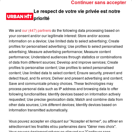
Continuer sans accepter
Le respect de votre vie privée est notre
priorité
We and
our (447) partners
do the following data processing based on
your consent and/or our legitimate interest: Store and/or access
information on a device; Use limited data to select advertising; Create
profiles for personalised advertising; Use profiles to select personalised
advertising; Measure advertising performance; Measure content
performance; Understand audiences through statistics or combinations
of data from different sources; Develop and improve services; Create
0:00
2 min 21 sec
profiles to personalise content; Use profiles to select personalised
content; Use limited data to select content; Ensure security, prevent and
detect fraud, and fix errors; Deliver and present advertising and content;
Save and communicate privacy choices. These technologies may
process personal data such as IP address and browsing data to offer
23 mars 2023 - 2 min 21 sec
following functionalities: Identify devices based on information actively
requested; Use precise geolocation data; Match and combine data from
Sondage du 23/03/2023
other data sources; Link different devices; Identify devices based on
information transmitted automatically.
Du lundi au vendredi, de 6h à 09h, retrouvez Evan, Sandro,
Aline et Laura pour vous réveiller sur Urban hit. Au
Vous pouvez accepter en cliquant sur "Accepter et fermer", ou affiner en
sélectionnant les finalités et/ou partenaires dans "Gérer mes choix".
programme : le jeu des 30 secondes chrono, le sondage du
Vous pouvez également refuser en cliquant sur "Continuer sans