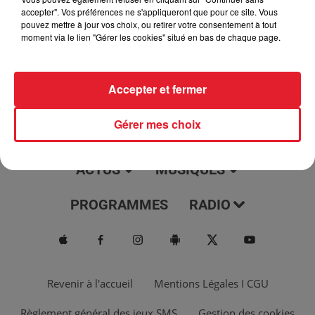
jour, l'info moulaga, le saviez-vous...
accepter". Vos préférences ne s'appliqueront que pour ce site. Vous
pouvez mettre à jour vos choix, ou retirer votre consentement à tout
moment via le lien "Gérer les cookies" situé en bas de chaque page.
Accepter et fermer
Gérer mes choix
ACTUS
MUSIQUES
PROGRAMMES
RADIO
Revenir à l'accueil
Mentions Légales I CGU
Règlement général des jeux SMS
Gestion des cookies