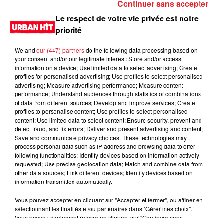
Continuer sans accepter
Le respect de votre vie privée est notre
priorité
We and
our (447) partners
do the following data processing based on
your consent and/or our legitimate interest: Store and/or access
information on a device; Use limited data to select advertising; Create
profiles for personalised advertising; Use profiles to select personalised
advertising; Measure advertising performance; Measure content
performance; Understand audiences through statistics or combinations
of data from different sources; Develop and improve services; Create
0:00
53 sec
profiles to personalise content; Use profiles to select personalised
content; Use limited data to select content; Ensure security, prevent and
detect fraud, and fix errors; Deliver and present advertising and content;
Save and communicate privacy choices. These technologies may
process personal data such as IP address and browsing data to offer
10 février 2021 - 53 sec
following functionalities: Identify devices based on information actively
requested; Use precise geolocation data; Match and combine data from
Sondage / Minute blondasse du 11/02/2021
other data sources; Link different devices; Identify devices based on
information transmitted automatically.
Du lundi au vendredi, de 6h à 09h, retrouvez Evan, Sandro,
Aline et Laura pour vous réveiller sur Urban hit. Au
Vous pouvez accepter en cliquant sur "Accepter et fermer", ou affiner en
sélectionnant les finalités et/ou partenaires dans "Gérer mes choix".
programme : le jeu des 30 secondes chrono, le sondage du
Vous pouvez également refuser en cliquant sur "Continuer sans