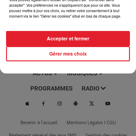
jour, l'info moulaga, le saviez-vous...
accepter". Vos préférences ne s'appliqueront que pour ce site. Vous
pouvez mettre à jour vos choix, ou retirer votre consentement à tout
moment via le lien "Gérer les cookies" situé en bas de chaque page.
Accepter et fermer
Gérer mes choix
ACTUS
MUSIQUES
PROGRAMMES
RADIO
Revenir à l'accueil
Mentions Légales I CGU
Règlement général des jeux SMS
Gestion des cookies