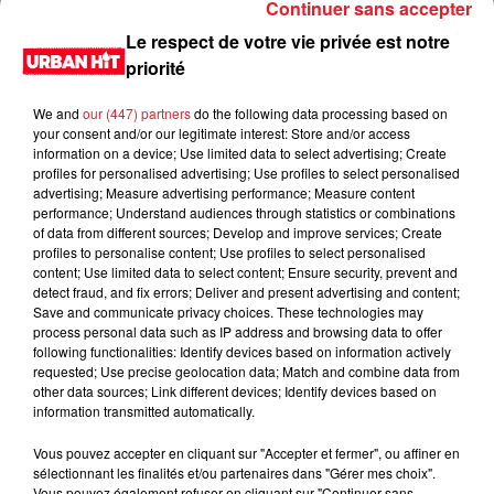
Continuer sans accepter
Le respect de votre vie privée est notre
priorité
We and
our (447) partners
do the following data processing based on
your consent and/or our legitimate interest: Store and/or access
information on a device; Use limited data to select advertising; Create
profiles for personalised advertising; Use profiles to select personalised
advertising; Measure advertising performance; Measure content
performance; Understand audiences through statistics or combinations
of data from different sources; Develop and improve services; Create
0:00
3 min
profiles to personalise content; Use profiles to select personalised
content; Use limited data to select content; Ensure security, prevent and
detect fraud, and fix errors; Deliver and present advertising and content;
Save and communicate privacy choices. These technologies may
process personal data such as IP address and browsing data to offer
18 février 2022 - 3 min
following functionalities: Identify devices based on information actively
requested; Use precise geolocation data; Match and combine data from
Sondage / Minute blondasse du 18/02/2022
other data sources; Link different devices; Identify devices based on
information transmitted automatically.
Du lundi au vendredi, de 6h à 09h, retrouvez Evan, Sandro,
Aline et Laura pour vous réveiller sur Urban hit. Au
Vous pouvez accepter en cliquant sur "Accepter et fermer", ou affiner en
sélectionnant les finalités et/ou partenaires dans "Gérer mes choix".
programme : le jeu des 30 secondes chrono, le sondage du
Vous pouvez également refuser en cliquant sur "Continuer sans