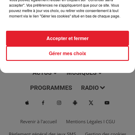
jour, l'info moulaga, le saviez-vous...
accepter". Vos préférences ne s'appliqueront que pour ce site. Vous
pouvez mettre à jour vos choix, ou retirer votre consentement à tout
moment via le lien "Gérer les cookies" situé en bas de chaque page.
Accepter et fermer
Gérer mes choix
ACTUS
MUSIQUES
PROGRAMMES
RADIO
Revenir à l'accueil
Mentions Légales I CGU
Règlement général des jeux SMS
Gestion des cookies