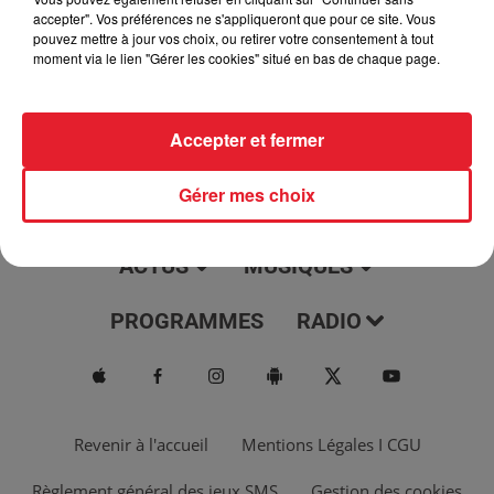
jour, l'info moulaga, le saviez-vous...
accepter". Vos préférences ne s'appliqueront que pour ce site. Vous
pouvez mettre à jour vos choix, ou retirer votre consentement à tout
moment via le lien "Gérer les cookies" situé en bas de chaque page.
Accepter et fermer
Gérer mes choix
ACTUS
MUSIQUES
PROGRAMMES
RADIO
Revenir à l'accueil
Mentions Légales I CGU
Règlement général des jeux SMS
Gestion des cookies