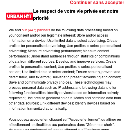
Continuer sans accepter
Le respect de votre vie privée est notre
priorité
We and
our (447) partners
do the following data processing based on
your consent and/or our legitimate interest: Store and/or access
information on a device; Use limited data to select advertising; Create
profiles for personalised advertising; Use profiles to select personalised
advertising; Measure advertising performance; Measure content
performance; Understand audiences through statistics or combinations
of data from different sources; Develop and improve services; Create
0:00
2 min 29 sec
profiles to personalise content; Use profiles to select personalised
content; Use limited data to select content; Ensure security, prevent and
detect fraud, and fix errors; Deliver and present advertising and content;
Save and communicate privacy choices. These technologies may
process personal data such as IP address and browsing data to offer
19 avril 2023 - 2 min 29 sec
following functionalities: Identify devices based on information actively
requested; Use precise geolocation data; Match and combine data from
Sondage / Minute blondasse du 19/04/2023
other data sources; Link different devices; Identify devices based on
information transmitted automatically.
Du lundi au vendredi, de 6h à 09h, retrouvez Evan, Sandro,
Aline et Laura pour vous réveiller sur Urban hit. Au
Vous pouvez accepter en cliquant sur "Accepter et fermer", ou affiner en
sélectionnant les finalités et/ou partenaires dans "Gérer mes choix".
programme : le jeu des 30 secondes chrono, le sondage du
Vous pouvez également refuser en cliquant sur "Continuer sans