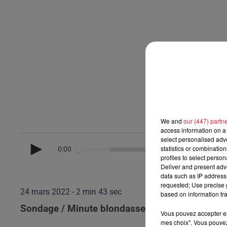
We and
our (447) partn
access information on a 
select personalised ad
statistics or combinatio
0:00
profiles to select person
Deliver and present adv
data such as IP address 
requested; Use precise g
24 mars 2022 - 2 min 43 sec
based on information tra
Sondage / Minute blondasse du 24/03/2022
Vous pouvez accepter en 
mes choix". Vous pouvez