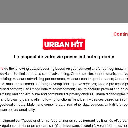
Contin
Le respect de votre vie privée est notre priorité
ers
do the following data processing based on your consent and/or our legitimate int
device; Use limited data to select advertising; Create profiles for personalised adver
vertising; Measure advertising performance; Measure content performance; Unders
ns of data from different sources; Develop and improve services; Create profiles to 
2 min 43 
alised content; Use limited data to select content; Ensure security, prevent and detect
ertising and content; Save and communicate privacy choices. These technologies
and browsing data to offer following functionalities: Identify devices based on infor
eolocation data; Match and combine data from other data sources; Link different de
nsmitted automatically.
cliquant sur "Accepter et fermer", ou affiner en sélectionnant les finalités et/ou pa
 également refuser en cliquant sur "Continuer sans accepter". Vos préférences ne 