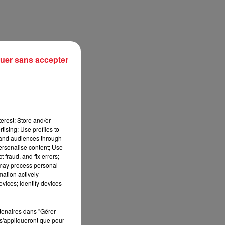
uer sans accepter
erest: Store and/or
tising; Use profiles to
tand audiences through
personalise content; Use
sec
 fraud, and fix errors;
 may process personal
mation actively
vices; Identify devices
rtenaires dans "Gérer
s'appliqueront que pour