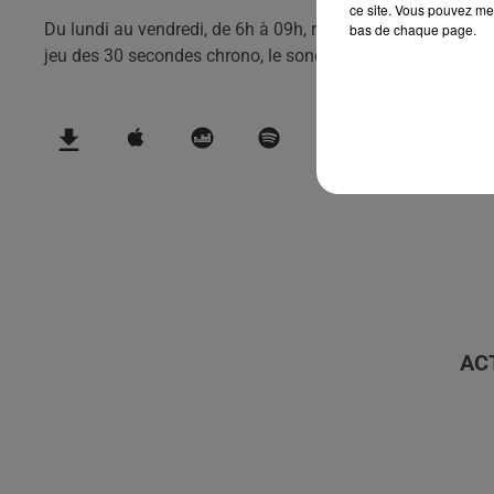
ce site. Vous pouvez met
Du lundi au vendredi, de 6h à 09h, retrouvez Evan, Sandro, 
bas de chaque page.
jeu des 30 secondes chrono, le sondage du jour, l'info moul
AC