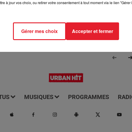
tre à jour vos choix, ou retirer votre consentement à tout moment via le lien "Gérer 
Aline et Laura pour vous réveiller sur Urban hit. Au programme :
aga, le saviez-vous...
Gérer mes choix
Accepter et fermer
TUS
MUSIQUES
PROGRAMMES
RADI