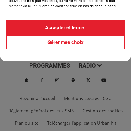
pouvez mettre à jour vos choix, ou retirer votre consentement à tout
moment via le lien "Gérer les cookies" situé en bas de chaque page.
Accepter et fermer
Gérer mes choix
ACTUS
MUSIQUES
PROGRAMMES
RADIO
Revenir à l'accueil
Mentions Légales I CGU
Règlement général des jeux SMS
Gestion des cookies
Plan du site
Télécharger l'application Urban hit