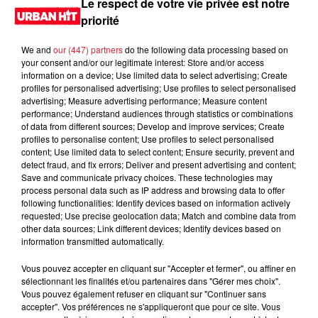
Le respect de votre vie privée est notre
priorité
We and
our (447) partners
do the following data processing based on
your consent and/or our legitimate interest: Store and/or access
information on a device; Use limited data to select advertising; Create
profiles for personalised advertising; Use profiles to select personalised
advertising; Measure advertising performance; Measure content
performance; Understand audiences through statistics or combinations
of data from different sources; Develop and improve services; Create
profiles to personalise content; Use profiles to select personalised
content; Use limited data to select content; Ensure security, prevent and
0:00
2 min 14 sec
detect fraud, and fix errors; Deliver and present advertising and content;
Save and communicate privacy choices. These technologies may
process personal data such as IP address and browsing data to offer
following functionalities: Identify devices based on information actively
requested; Use precise geolocation data; Match and combine data from
1er janvier 2024 - 2 min 14 sec
other data sources; Link different devices; Identify devices based on
information transmitted automatically.
URBANNEWS 07H00 du 01.01.2024
Vous pouvez accepter en cliquant sur "Accepter et fermer", ou affiner en
Retrouvez nos podcasts ici.
sélectionnant les finalités et/ou partenaires dans "Gérer mes choix".
Vous pouvez également refuser en cliquant sur "Continuer sans
accepter". Vos préférences ne s'appliqueront que pour ce site. Vous