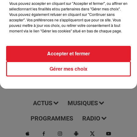
podcast tous les jours à 7h15. Il vous offre une couverture
Vous pouvez accepter en cliquant sur "Accepter et fermer", ou affiner en
sélectionnant les finalités et/ou partenaires dans "Gérer mes choix".
complète et à jour des dernières nouvelles, des événements
Vous pouvez également refuser en cliquant sur "Continuer sans
et des tendances de ces régions. Écoutez-le pour rester
accepter". Vos préférences ne s'appliqueront que pour ce site. Vous
informé et être au courant de tout ce qui se passe dans votre
pouvez mettre à jour vos choix, ou retirer votre consentement à tout
moment via le lien "Gérer les cookies" situé en bas de chaque page.
région.
Accepter et fermer
Gérer mes choix
ACTUS
MUSIQUES
PROGRAMMES
RADIO