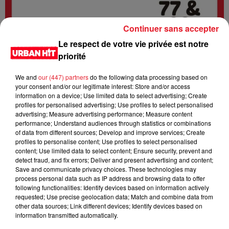
Continuer sans accepter
Le respect de votre vie privée est notre
priorité
We and
our (447) partners
do the following data processing based on
your consent and/or our legitimate interest: Store and/or access
information on a device; Use limited data to select advertising; Create
profiles for personalised advertising; Use profiles to select personalised
advertising; Measure advertising performance; Measure content
0:00
2 min 4 sec
performance; Understand audiences through statistics or combinations
of data from different sources; Develop and improve services; Create
profiles to personalise content; Use profiles to select personalised
content; Use limited data to select content; Ensure security, prevent and
2 juillet 2026 - 2 min 4 sec
detect fraud, and fix errors; Deliver and present advertising and content;
Save and communicate privacy choices. These technologies may
URBANNEWS 07H00 du 02.07.2026
process personal data such as IP address and browsing data to offer
following functionalities: Identify devices based on information actively
Urban News est un podcast d'actualités qui vous tient
requested; Use precise geolocation data; Match and combine data from
other data sources; Link different devices; Identify devices based on
informé de tout ce qui se passe dans les départements 77 et
information transmitted automatically.
93. Il est disponible en direct sur la radio Urban hit et en