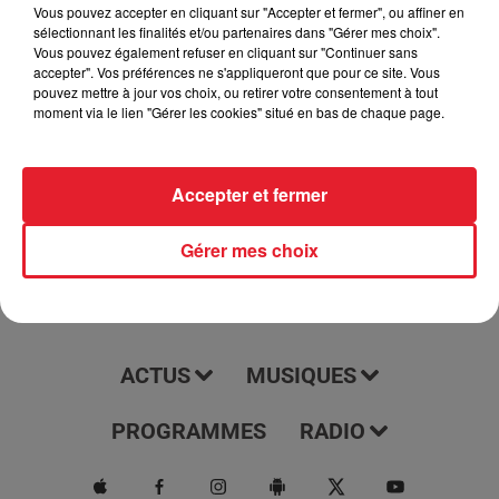
podcast tous les jours à 7h15. Il vous offre une couverture
Vous pouvez accepter en cliquant sur "Accepter et fermer", ou affiner en
sélectionnant les finalités et/ou partenaires dans "Gérer mes choix".
complète et à jour des dernières nouvelles, des événements
Vous pouvez également refuser en cliquant sur "Continuer sans
et des tendances de ces régions. Écoutez-le pour rester
accepter". Vos préférences ne s'appliqueront que pour ce site. Vous
informé et être au courant de tout ce qui se passe dans votre
pouvez mettre à jour vos choix, ou retirer votre consentement à tout
moment via le lien "Gérer les cookies" situé en bas de chaque page.
région.
Accepter et fermer
Gérer mes choix
ACTUS
MUSIQUES
PROGRAMMES
RADIO