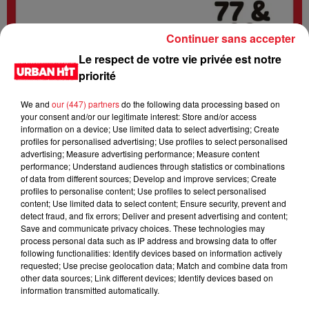
Continuer sans accepter
Le respect de votre vie privée est notre
priorité
We and
our (447) partners
do the following data processing based on
your consent and/or our legitimate interest: Store and/or access
information on a device; Use limited data to select advertising; Create
profiles for personalised advertising; Use profiles to select personalised
advertising; Measure advertising performance; Measure content
0:00
2 min 42 sec
performance; Understand audiences through statistics or combinations
of data from different sources; Develop and improve services; Create
profiles to personalise content; Use profiles to select personalised
content; Use limited data to select content; Ensure security, prevent and
22 mai 2026 - 2 min 42 sec
detect fraud, and fix errors; Deliver and present advertising and content;
Save and communicate privacy choices. These technologies may
URBANNEWS 07H00 du 22.05.2026
process personal data such as IP address and browsing data to offer
following functionalities: Identify devices based on information actively
Urban News est un podcast d'actualités qui vous tient
requested; Use precise geolocation data; Match and combine data from
other data sources; Link different devices; Identify devices based on
informé de tout ce qui se passe dans les départements 77 et
information transmitted automatically.
93. Il est disponible en direct sur la radio Urban hit et en