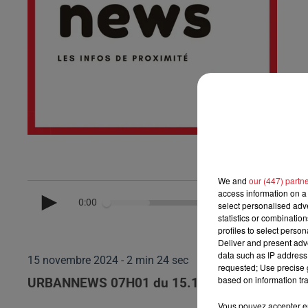
We and
our (447) partn
access information on a 
0:00
select personalised ad
statistics or combinatio
profiles to select person
Deliver and present adv
data such as IP address 
15 novembre 2024 - 2 min 24 sec
requested; Use precise g
based on information tra
URBANNEWS 07H01 du 15.11.2024
Vous pouvez accepter en 