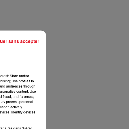
uer sans accepter
erest: Store and/or
tising; Use profiles to
sec
tand audiences through
personalise content; Use
 fraud, and fix errors;
 may process personal
mation actively
vices; Identify devices
rtenaires dans "Gérer