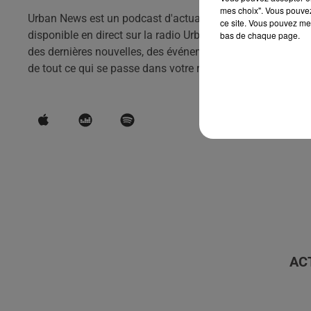
mes choix". Vous pouvez
Urban News est un podcast d'actualités qui vous tient info
ce site. Vous pouvez met
disponible en direct sur la radio Urban hit et en podcast to
bas de chaque page.
des dernières nouvelles, des événements et des tendances d
de tout ce qui se passe dans votre région.
AC