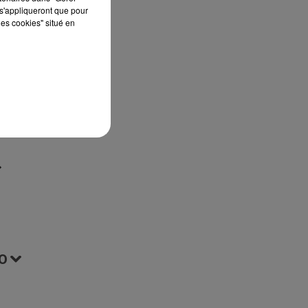
s'appliqueront que pour
st
les cookies" situé en
ur
t
O