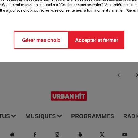
 également refuser en cliquant sur "Continuer sans accepter". Vos préférences ne 
rmé de tout ce qui se passe dans les départements 77 et 93. Il e
tre à jour vos choix, ou retirer votre consentement à tout moment via le lien "Gérer 
us les jours à 7h15. Il vous offre une couverture complète et à jo
e ces régions. Écoutez-le pour rester informé et être au couran
Gérer mes choix
Accepter et fermer
TUS
MUSIQUES
PROGRAMMES
RADI