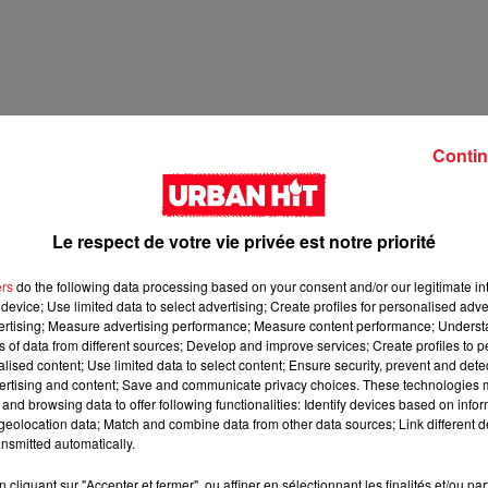
Contin
Le respect de votre vie privée est notre priorité
ers
do the following data processing based on your consent and/or our legitimate int
device; Use limited data to select advertising; Create profiles for personalised adver
2 min 24 
vertising; Measure advertising performance; Measure content performance; Unders
ns of data from different sources; Develop and improve services; Create profiles to 
alised content; Use limited data to select content; Ensure security, prevent and detect
ertising and content; Save and communicate privacy choices. These technologies
and browsing data to offer following functionalities: Identify devices based on infor
eolocation data; Match and combine data from other data sources; Link different de
nsmitted automatically.
cliquant sur "Accepter et fermer", ou affiner en sélectionnant les finalités et/ou pa