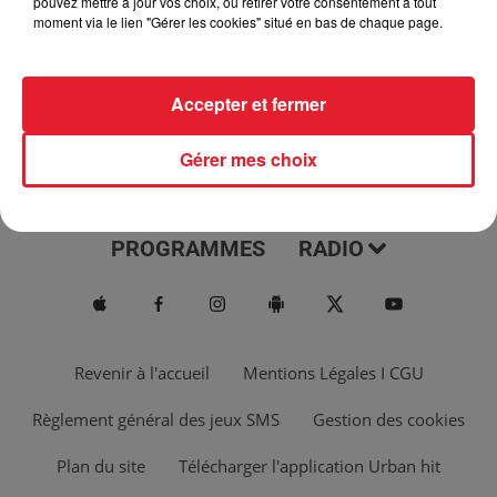
pouvez mettre à jour vos choix, ou retirer votre consentement à tout
moment via le lien "Gérer les cookies" situé en bas de chaque page.
Accepter et fermer
Gérer mes choix
ACTUS
MUSIQUES
PROGRAMMES
RADIO
Revenir à l'accueil
Mentions Légales I CGU
Règlement général des jeux SMS
Gestion des cookies
Plan du site
Télécharger l'application Urban hit