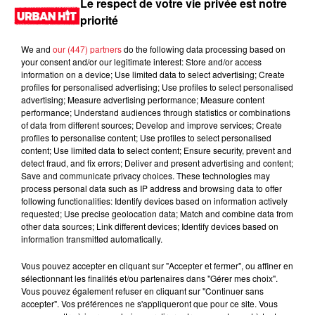
Le respect de votre vie privée est notre
priorité
We and
our (447) partners
do the following data processing based on
your consent and/or our legitimate interest: Store and/or access
information on a device; Use limited data to select advertising; Create
profiles for personalised advertising; Use profiles to select personalised
advertising; Measure advertising performance; Measure content
performance; Understand audiences through statistics or combinations
of data from different sources; Develop and improve services; Create
profiles to personalise content; Use profiles to select personalised
content; Use limited data to select content; Ensure security, prevent and
0:00
2 min 5 sec
detect fraud, and fix errors; Deliver and present advertising and content;
Save and communicate privacy choices. These technologies may
process personal data such as IP address and browsing data to offer
following functionalities: Identify devices based on information actively
requested; Use precise geolocation data; Match and combine data from
21 avril 2023 - 2 min 5 sec
other data sources; Link different devices; Identify devices based on
information transmitted automatically.
URBANNEWS 07H01 du 21.04.2023
Vous pouvez accepter en cliquant sur "Accepter et fermer", ou affiner en
Retrouvez nos podcasts ici.
sélectionnant les finalités et/ou partenaires dans "Gérer mes choix".
Vous pouvez également refuser en cliquant sur "Continuer sans
accepter". Vos préférences ne s'appliqueront que pour ce site. Vous