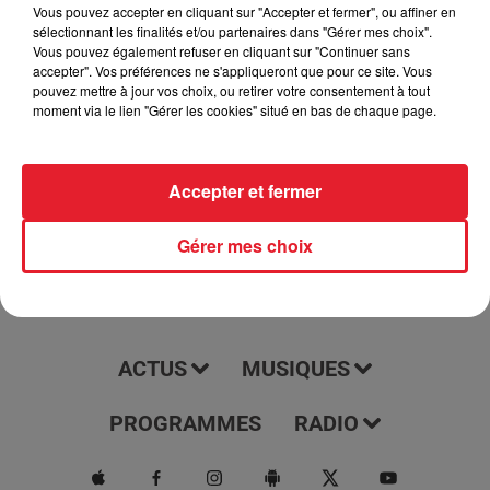
podcast tous les jours à 7h15. Il vous offre une couverture
Vous pouvez accepter en cliquant sur "Accepter et fermer", ou affiner en
sélectionnant les finalités et/ou partenaires dans "Gérer mes choix".
complète et à jour des dernières nouvelles, des événements
Vous pouvez également refuser en cliquant sur "Continuer sans
et des tendances de ces régions. Écoutez-le pour rester
accepter". Vos préférences ne s'appliqueront que pour ce site. Vous
informé et être au courant de tout ce qui se passe dans votre
pouvez mettre à jour vos choix, ou retirer votre consentement à tout
moment via le lien "Gérer les cookies" situé en bas de chaque page.
région.
Accepter et fermer
Gérer mes choix
ACTUS
MUSIQUES
PROGRAMMES
RADIO