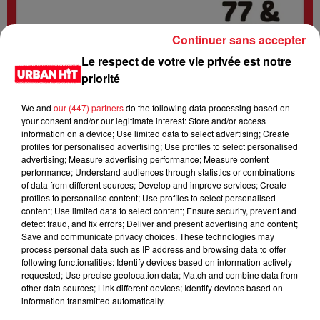
Continuer sans accepter
Le respect de votre vie privée est notre
priorité
We and
our (447) partners
do the following data processing based on
your consent and/or our legitimate interest: Store and/or access
information on a device; Use limited data to select advertising; Create
profiles for personalised advertising; Use profiles to select personalised
advertising; Measure advertising performance; Measure content
0:00
2 min 25 sec
performance; Understand audiences through statistics or combinations
of data from different sources; Develop and improve services; Create
profiles to personalise content; Use profiles to select personalised
content; Use limited data to select content; Ensure security, prevent and
23 avril 2025 - 2 min 25 sec
detect fraud, and fix errors; Deliver and present advertising and content;
Save and communicate privacy choices. These technologies may
URBANNEWS 07H01 du 23.04.2025
process personal data such as IP address and browsing data to offer
following functionalities: Identify devices based on information actively
Urban News est un podcast d'actualités qui vous tient
requested; Use precise geolocation data; Match and combine data from
other data sources; Link different devices; Identify devices based on
informé de tout ce qui se passe dans les départements 77 et
information transmitted automatically.
93. Il est disponible en direct sur la radio Urban hit et en