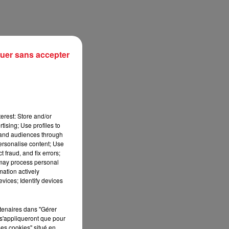
uer sans accepter
erest: Store and/or
tising; Use profiles to
tand audiences through
personalise content; Use
sec
 fraud, and fix errors;
 may process personal
mation actively
vices; Identify devices
rtenaires dans "Gérer
s'appliqueront que pour
les cookies" situé en