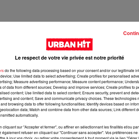
Contin
Le respect de votre vie privée est notre priorité
ers
do the following data processing based on your consent and/or our legitimate int
device; Use limited data to select advertising; Create profiles for personalised adver
vertising; Measure advertising performance; Measure content performance; Unders
ns of data from different sources; Develop and improve services; Create profiles to 
2 min 10 
alised content; Use limited data to select content; Ensure security, prevent and detect
ertising and content; Save and communicate privacy choices. These technologies
and browsing data to offer following functionalities: Identify devices based on infor
eolocation data; Match and combine data from other data sources; Link different de
nsmitted automatically.
cliquant sur "Accepter et fermer", ou affiner en sélectionnant les finalités et/ou pa
 également refuser en cliquant sur "Continuer sans accepter". Vos préférences ne 
tre à jour vos choix, ou retirer votre consentement à tout moment via le lien "Gérer 