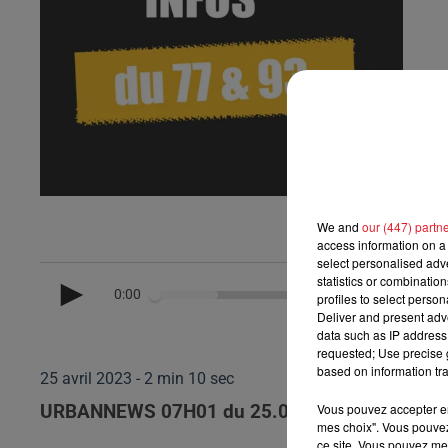
We and
our (447) partn
access information on a 
select personalised ad
statistics or combinatio
0:00
profiles to select person
Deliver and present adv
data such as IP address 
requested; Use precise g
based on information tra
25 avril 2023 - 2 min 10 sec
Vous pouvez accepter en 
URBANNEWS 07H01 du 25.04.2023
mes choix". Vous pouvez
ce site. Vous pouvez met