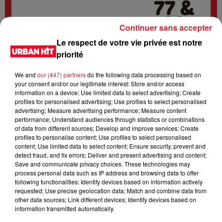
Continuer sans accepter
Le respect de votre vie privée est notre
priorité
We and
our (447) partners
do the following data processing based on
your consent and/or our legitimate interest: Store and/or access
information on a device; Use limited data to select advertising; Create
profiles for personalised advertising; Use profiles to select personalised
advertising; Measure advertising performance; Measure content
0:00
2 min 28 sec
performance; Understand audiences through statistics or combinations
of data from different sources; Develop and improve services; Create
profiles to personalise content; Use profiles to select personalised
content; Use limited data to select content; Ensure security, prevent and
11 octobre 2024 - 2 min 28 sec
detect fraud, and fix errors; Deliver and present advertising and content;
Save and communicate privacy choices. These technologies may
URBANNEWS 07H02 du 11.10.2024
process personal data such as IP address and browsing data to offer
following functionalities: Identify devices based on information actively
Urban News est un podcast d'actualités qui vous tient
requested; Use precise geolocation data; Match and combine data from
other data sources; Link different devices; Identify devices based on
informé de tout ce qui se passe dans les départements 77 et
information transmitted automatically.
93. Il est disponible en direct sur la radio Urban hit et en