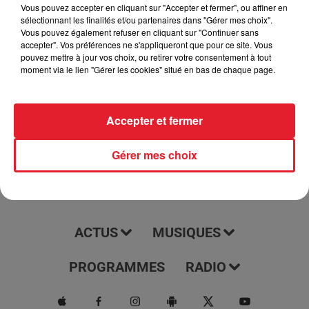
podcast tous les jours à 7h15. Il vous offre une couverture
Vous pouvez accepter en cliquant sur "Accepter et fermer", ou affiner en
sélectionnant les finalités et/ou partenaires dans "Gérer mes choix".
complète et à jour des dernières nouvelles, des événements
Vous pouvez également refuser en cliquant sur "Continuer sans
et des tendances de ces régions. Écoutez-le pour rester
accepter". Vos préférences ne s'appliqueront que pour ce site. Vous
informé et être au courant de tout ce qui se passe dans votre
pouvez mettre à jour vos choix, ou retirer votre consentement à tout
moment via le lien "Gérer les cookies" situé en bas de chaque page.
région.
Accepter et fermer
Gérer mes choix
ACTUS
MUSIQUES
PROGRAMMES
RADIO