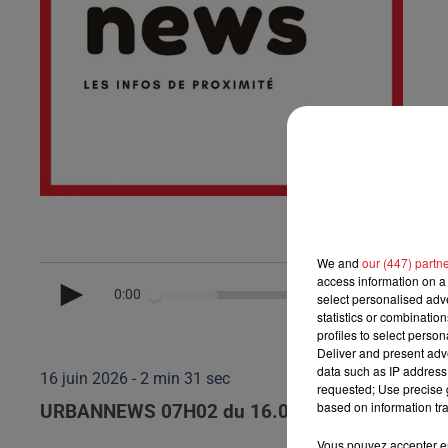
We and
our (447) partn
access information on a 
0:00
select personalised ad
statistics or combinatio
profiles to select person
Deliver and present adv
data such as IP address 
16 juin 2026 - 2 min 31 sec
requested; Use precise g
based on information tra
URBANNEWS 07H02 du 16.06.2026
Vous pouvez accepter en 