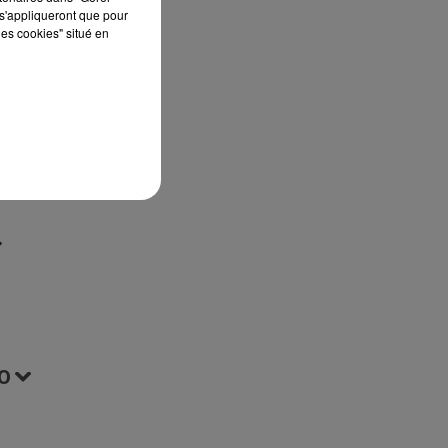
s'appliqueront que pour
st
les cookies" situé en
ur
t
O