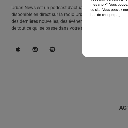
mes choix". Vous pouvez
Urban News est un podcast d'actualités qui vous tient info
ce site. Vous pouvez met
disponible en direct sur la radio Urban hit et en podcast to
bas de chaque page.
des dernières nouvelles, des événements et des tendances d
de tout ce qui se passe dans votre région.
AC