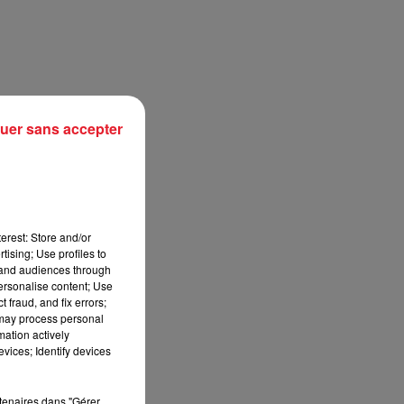
uer sans accepter
erest: Store and/or
tising; Use profiles to
sec
tand audiences through
personalise content; Use
 fraud, and fix errors;
 may process personal
mation actively
vices; Identify devices
rtenaires dans "Gérer