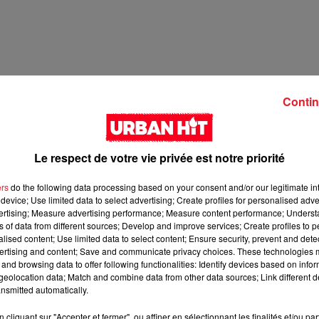
Contin
Le respect de votre vie privée est notre priorité
ers
do the following data processing based on your consent and/or our legitimate int
device; Use limited data to select advertising; Create profiles for personalised adver
2 min 31 
vertising; Measure advertising performance; Measure content performance; Unders
ns of data from different sources; Develop and improve services; Create profiles to 
alised content; Use limited data to select content; Ensure security, prevent and detect
ertising and content; Save and communicate privacy choices. These technologies
and browsing data to offer following functionalities: Identify devices based on infor
eolocation data; Match and combine data from other data sources; Link different de
nsmitted automatically.
cliquant sur "Accepter et fermer", ou affiner en sélectionnant les finalités et/ou pa