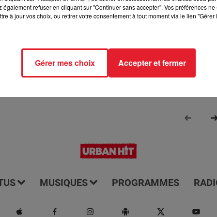
 également refuser en cliquant sur "Continuer sans accepter". Vos préférences ne 
rmé de tout ce qui se passe dans les départements 77 et 93. Il e
tre à jour vos choix, ou retirer votre consentement à tout moment via le lien "Gérer 
us les jours à 7h15. Il vous offre une couverture complète et à jo
e ces régions. Écoutez-le pour rester informé et être au couran
Gérer mes choix
Accepter et fermer
TUS
MUSIQUES
PROGRAMMES
RADI