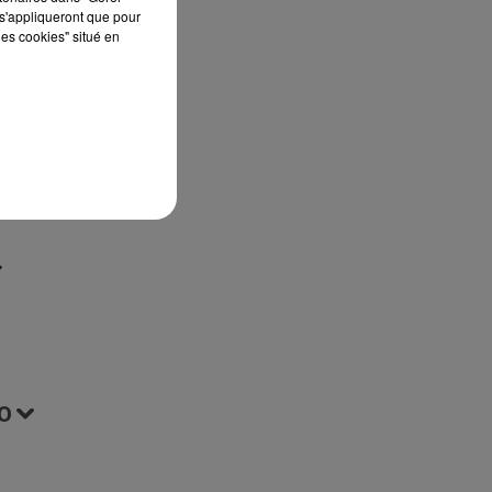
s'appliqueront que pour
st
les cookies" situé en
ur
t
O