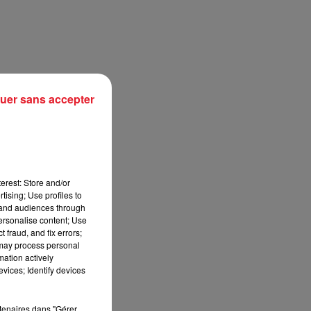
uer sans accepter
erest: Store and/or
tising; Use profiles to
sec
tand audiences through
personalise content; Use
 fraud, and fix errors;
 may process personal
mation actively
vices; Identify devices
rtenaires dans "Gérer