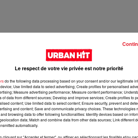
Contin
Le respect de votre vie privée est notre priorité
ers
do the following data processing based on your consent and/or our legitimate int
device; Use limited data to select advertising; Create profiles for personalised adver
2 min 31 
vertising; Measure advertising performance; Measure content performance; Unders
ns of data from different sources; Develop and improve services; Create profiles to 
alised content; Use limited data to select content; Ensure security, prevent and detect
ertising and content; Save and communicate privacy choices. These technologies
and browsing data to offer following functionalities: Identify devices based on infor
eolocation data; Match and combine data from other data sources; Link different de
nsmitted automatically.
cliquant sur "Accepter et fermer", ou affiner en sélectionnant les finalités et/ou pa