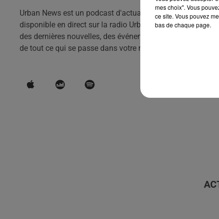
mes choix". Vous pouvez
Urban News est un podcast d'actualités qui vous tient info
ce site. Vous pouvez met
disponible en direct sur la radio Urban hit et en podcast to
bas de chaque page.
des dernières nouvelles, des événements et des tendances d
de tout ce qui se passe dans votre région.
AC