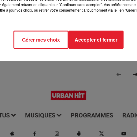
 également refuser en cliquant sur "Continuer sans accepter". Vos préférences ne 
rmé de tout ce qui se passe dans les départements 77 et 93. Il e
tre à jour vos choix, ou retirer votre consentement à tout moment via le lien "Gérer 
us les jours à 7h15. Il vous offre une couverture complète et à jo
e ces régions. Écoutez-le pour rester informé et être au couran
Gérer mes choix
Accepter et fermer
TUS
MUSIQUES
PROGRAMMES
RADI