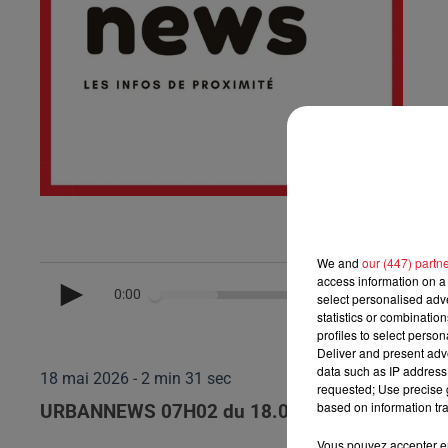
We and
our (447) partn
access information on a 
0:00
select personalised ad
statistics or combinatio
profiles to select person
Deliver and present adv
data such as IP address 
18 mai 2026 - 2 min 31 sec
requested; Use precise g
based on information tra
URBANNEWS 07H02 du 18.05.2026
Vous pouvez accepter en 